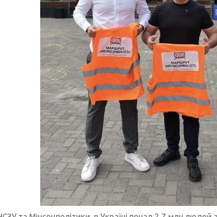
СЗУ та Мінсоцполітики, в Україні понад 2,7 млн людей з