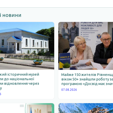
і новини
ий історичний музей
Майже 150 жителів Рівнен
и до національної
віком 50+ знайшли роботу з
и відновлення через
програмою «Досвід має зна
у
07.08.2026
6