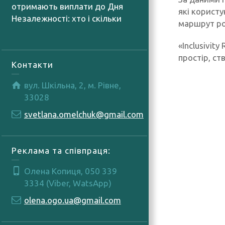
отримають виплати до Дня
які корист
Незалежності: хто і скільки
маршрут ро
06.08.2026
«Inclusivit
простір, с
Контакти
вул. Шкільна, 2, м. Рівне,
33028
svetlana.omelchuk@gmail.com
Реклама та співпраця:
Олена Копиця, 050 339
3334 (Viber, WatsApp)
olena.ogo.ua@gmail.com