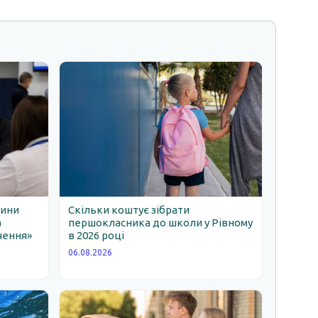
щини
Скільки коштує зібрати
а
першокласника до школи у Рівному
чення»
в 2026 році
06.08.2026