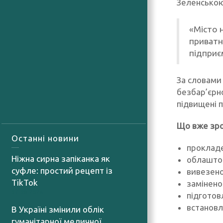
Зеленською
«Місто 
приватн
підприє
За словами 
безбар’єрно
підвищені 
Що вже зро
Останні новини
прокладе
Ніжна сирна запіканка як
облаштов
суфле: простий рецепт із
вивезено
TikTok
замінено
07.08.2026
підготов
встановл
В Україні змінили облік
гуманітарної медичної