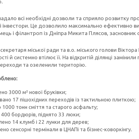
.
надало всі необхідні дозволи та сприяло розвитку пр
і інвестори. Це дозволило максимально ефективно вик
мець і філантроп із Дніпра Микита Плясов, засновни
секретаря міської ради та в.о. міського голови Віктор
сті й системно втілює її. На відкритій ділянці заміни
переходи та озеленили територію.
блено:
но 3000 м² нової бруківки;
ано 17 пішохідних переходів із тактильною плиткою;
 1000 тонн сміття та старого асфальту;
 400 бордюрів, піднято 33 люки;
лено 14 клумб і 22 лунки для дерев;
ено сенсорні термінали в ЦНАПі та бізнес-коворкінгу.