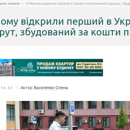
арячі новини
У Рівному відкрили перший в Україні інклюзивний маршрут, збуд
ному відкрили перший в Ук
ут, збудований за кошти п
|
Автор:
Василенко Олена
 14:53