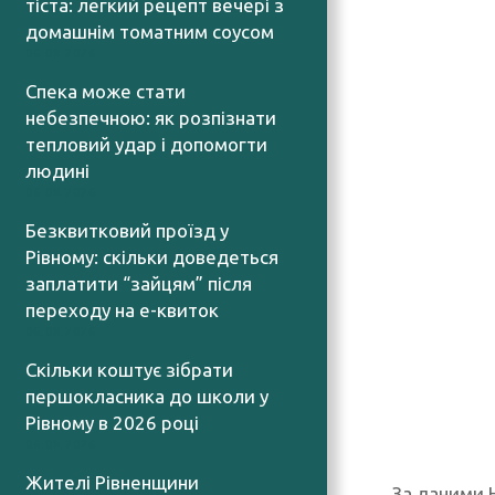
тіста: легкий рецепт вечері з
домашнім томатним соусом
06.08.2026
Спека може стати
небезпечною: як розпізнати
тепловий удар і допомогти
людині
06.08.2026
Безквитковий проїзд у
Рівному: скільки доведеться
заплатити “зайцям” після
переходу на е-квиток
06.08.2026
Скільки коштує зібрати
першокласника до школи у
Рівному в 2026 році
06.08.2026
Жителі Рівненщини
За даними Н