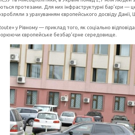
уються протезами. Для них інфраструктурні бар’єри — 
зробляли з урахуванням європейського досвіду Данії, Ш
y Route» у Рівному — приклад того, як соціально відпові
творюючи європейське безбар’єрне середовище.