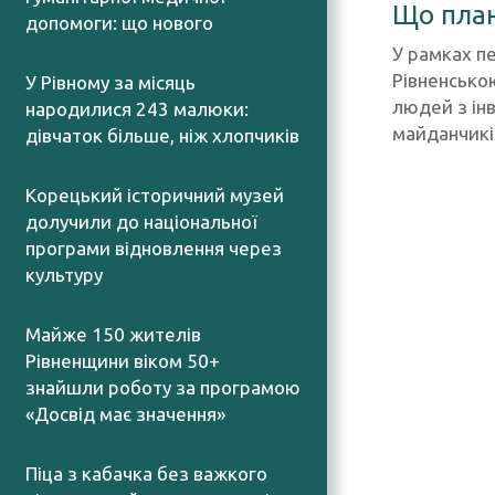
Що план
допомоги: що нового
07.08.2026
У рамках п
Рівненсько
У Рівному за місяць
людей з ін
народилися 243 малюки:
майданчикі
дівчаток більше, ніж хлопчиків
07.08.2026
Корецький історичний музей
долучили до національної
програми відновлення через
культуру
07.08.2026
Майже 150 жителів
Рівненщини віком 50+
знайшли роботу за програмою
«Досвід має значення»
07.08.2026
Піца з кабачка без важкого