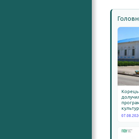
Головн
Корецьк
долучил
програм
культур
07.08.202