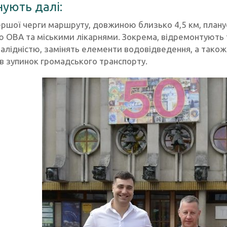
ують далі:
ершої черги маршруту, довжиною близько 4,5 км, плану
ю ОВА та міськими лікарнями. Зокрема, відремонтують 
валідністю, замінять елементи водовідведення, а тако
в зупинок громадського транспорту.