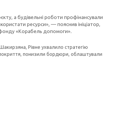
оєкту, а будівельні роботи профінансували
ористати ресурси», — пояснив ініціатор,
к фонду «Корабель допомоги».
а Шакирзяна, Рівне ухвалило стратегію
ли покриття, понизили бордюри, облаштували