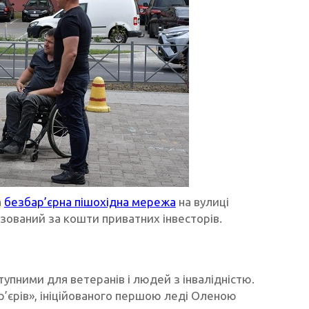
а
безбар’єрна пішохідна мережа
на вулиці
зований за кошти приватних інвесторів.
тупними для ветеранів і людей з інвалідністю.
р’єрів», ініційованого першою леді Оленою