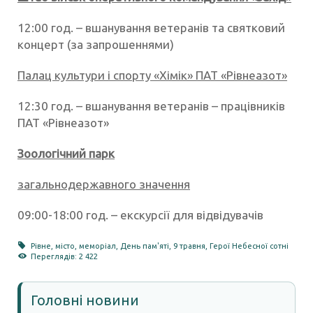
12:00 год. – вшанування ветеранів та святковий
концерт (за запрошеннями)
Палац культури і спорту «Хімік» ПАТ «Рівнеазот»
12:30 год. – вшанування ветеранів – працівників
ПАТ «Рівнеазот»
Зоологічний парк
загальнодержавного значення
09:00-18:00 год. – екскурсії для відвідувачів
Рівне
,
місто
,
меморіал
,
День пам'яті
,
9 травня
,
Герої Небесної сотні
Переглядів: 2 422
Головні новини