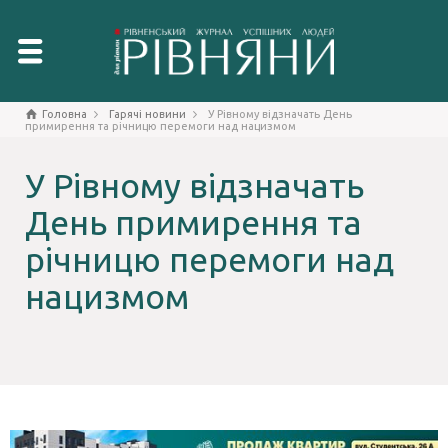
Головна
Гарячі новини
У Рівному відзначать День
примирення та річницю перемоги над нацизмом
У Рівному відзначать
День примирення та
річницю перемоги над
нацизмом