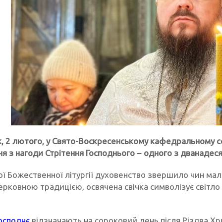
к, 2 лютого, у Свято-Воскресенському кафедральному со
я з нагоди Стрітення Господнього − одного з дванадес
ої Божественної літургії духовенство звершило чин мал
церковною традицією, освячена свічка символізує світло
Господнє
відзначають на сороковий день після Різдва Хр