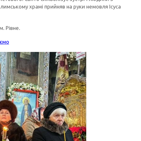
алимському храмі прийняв на руки немовля Ісуса
. Рівне.
аємо