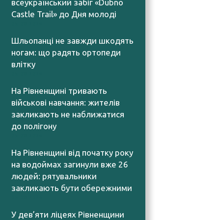
всеукраїнський забіг «Dubno
Castle Trail» до Дня молоді
05.08.2026
Шльопанці не завжди шкодять
ногам: що радять ортопеди
влітку
05.08.2026
На Рівненщині тривають
військові навчання: жителів
закликають не наближатися
до полігону
05.08.2026
На Рівненщині від початку року
на водоймах загинули вже 26
людей: рятувальники
закликають бути обережними
05.08.2026
У дев’яти ліцеях Рівненщини