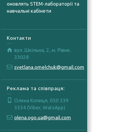
оновлять STEM-лабораторії та
навчальні кабінети
05.08.2026
Контакти
вул. Шкільна, 2, м. Рівне,
33028
svetlana.omelchuk@gmail.com
Реклама та співпраця:
Олена Копиця, 050 339
3334 (Viber, WatsApp)
olena.ogo.ua@gmail.com