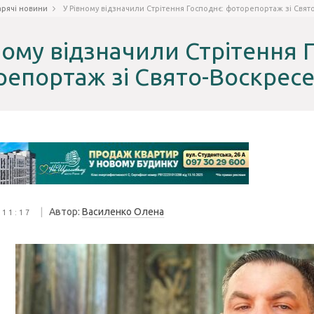
арячі новини
У Рівному відзначили Стрітення Господнє: фоторепортаж зі Свят
ному відзначили Стрітення 
епортаж зі Свято-Воскресе
|
Автор:
Василенко Олена
 11:17