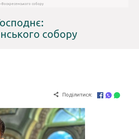
о-Воскресенського собору
Господнє:
нського собору
Поділитися: