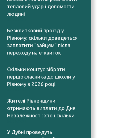
тепловий удар і допомогти
людині
06.08.2026
Безквитковий проїзд у
Рівному: скільки доведеться
заплатити “зайцям” після
переходу на е-квиток
06.08.2026
Скільки коштує зібрати
першокласника до школи у
Рівному в 2026 році
06.08.2026
Жителі Рівненщини
отримають виплати до Дня
Незалежності: хто і скільки
06.08.2026
У Дубні проведуть