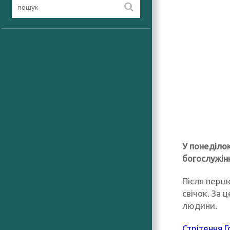
У понеділо
богослужінн
Після перш
свічок. За 
людини.
Стрітення 