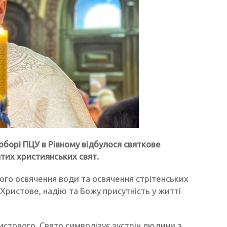
борі ПЦУ в Рівному відбулося святкове
ятих християнських свят.
ого освячення води та освячення стрітенських
 Христове, надію та Божу присутність у житті
истового. Свято символізує зустріч людини з