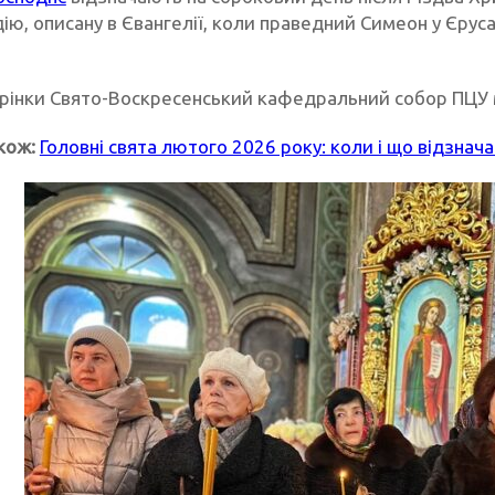
ію, описану в Євангелії, коли праведний Симеон у Єрус
орінки Свято-Воскресенський кафедральний собор ПЦУ м
кож:
Головні свята лютого 2026 року: коли і що відзнач