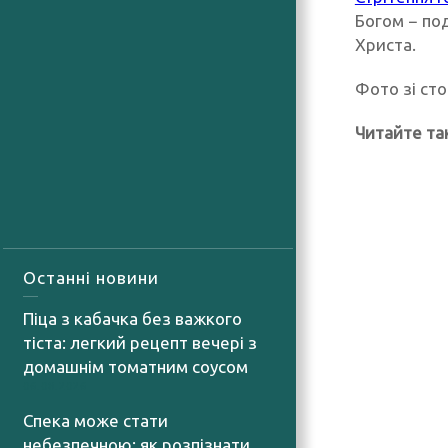
Богом − под
Христа.
Фото зі ст
Читайте та
Останні новини
Піца з кабачка без важкого
тіста: легкий рецепт вечері з
домашнім томатним соусом
06.08.2026
Спека може стати
небезпечною: як розпізнати