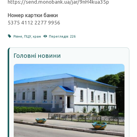
https://send.monobank.ua/jar/9nH4kua35p
Номер картки банки
5375 4112 2277 9956
Рівне
,
ПЦУ
,
храм
Переглядів: 226
Головні новини