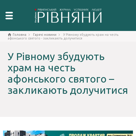
Головна
Гарячі новини
У Рівному збудують храм на честь
афонського святого - закликають долучитися
У Рівному збудують
храм на честь
афонського святого –
закликають долучитися