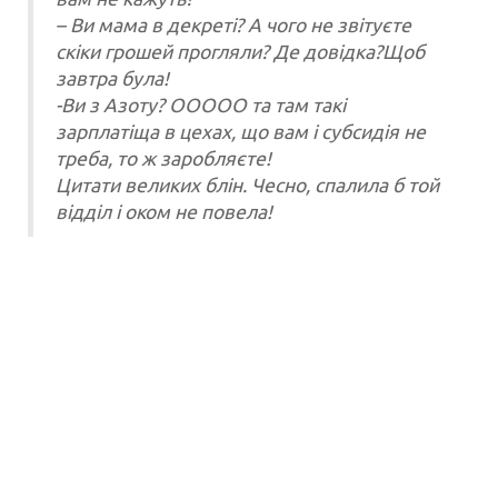
– Ви мама в декреті? А чого не звітуєте
скіки грошей прогляли? Де довідка?Щоб
завтра була!
-Ви з Азоту? ООООО та там такі
зарплатіща в цехах, що вам і субсидія не
треба, то ж заробляєте!
Цитати великих блін. Чесно, спалила б той
відділ і оком не повела!