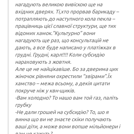
нагадують великою вивіскою ще на
вхідних дверях. Ті,хто прорвав барикаду –
потрапляють до наступного кола пекла –
працівниць цієї славної структури, ще тих
відомих хамок.”Культурно” вони
нагадують ще раз, що консультацій не
дають, а все буде написано у платіжках в
грудні. Грудні, карл!!!! Коли субсидію
нараховують з жовтня.
Але це не найцікавіше. Бо за дверима цих
жіночок рівняни охрестили “звірами”.Їх
хамство – межа всьому, а декія цитати
покруче ніж у квн-щиків.
-Вам холодно? То нашо вам той газ, паліть
грубку
-Не дали грошей на субсидію? То, шо я
винна що ви не знаєте скіки получають
ваші діти, а може вони вопше мільйонери і
вам не кажуть?