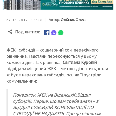
|
Автор:
Олійник Олеся
27.11.2017 15:00
Поділитися:
ЖЕК і субсидії – кошмарний сон пересічного
рівнянина, і містяни переконуються у цьому
кожного дня. Так рівнянка,
Світлана Куропій
відвідала місцевий ЖЕК з метою дізнатись, коли
ж буде нарахована субсидія, ось як її зустріли
комунальники:
Понеділок. ЖЕК на Віденській.Відділ
субсидій. Перше, що вам треба знати – У
ВІДДІЛІ СУБСИДІЙ КОНСУЛЬТАЦІЇ ПО
СУБСИДІЇ НЕ НАДАЮТЬ. Про це рівнянам