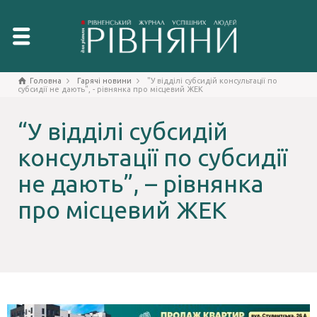
Головна
Гарячі новини
"У відділі субсидій консультації по
субсидії не дають", - рівнянка про місцевий ЖЕК
“У відділі субсидій
консультації по субсидії
не дають”, – рівнянка
про місцевий ЖЕК