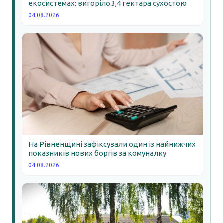
екосистемах: вигоріло 3,4 гектара сухостою
04.08.2026
На Рівненщині зафіксували один із найнижчих
показників нових боргів за комуналку
04.08.2026