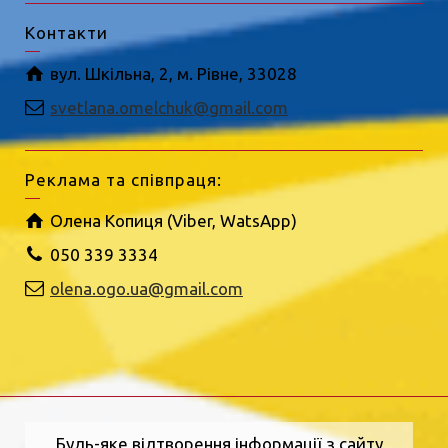
Контакти
вул. Шкільна, 2, м. Рівне, 33028
svetlana.omelchuk@gmail.com
Реклама та співпраця:
Олена Копиця (Viber, WatsApp)
050 339 3334
olena.ogo.ua@gmail.com
Будь-яке відтворення інформації з сайту