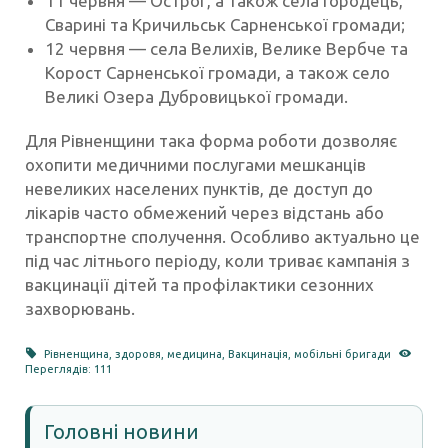
11 червня — Острог, а також села Городець,
Сварині та Кричильськ Сарненської громади;
12 червня — села Велихів, Велике Вербче та
Корост Сарненської громади, а також село
Великі Озера Дубровицької громади.
Для Рівненщини така форма роботи дозволяє
охопити медичними послугами мешканців
невеликих населених пунктів, де доступ до
лікарів часто обмежений через відстань або
транспортне сполучення. Особливо актуально це
під час літнього періоду, коли триває кампанія з
вакцинації дітей та профілактики сезонних
захворювань.
Рівненщина
,
здоровя
,
медицина
,
Вакцинація
,
мобільні бригади
Переглядів: 111
Головні новини