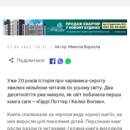
|
Автор:
Микола Ворхола
27.06.2025 10:31
Поділитися:
Уже 20 років історія про чарівника-сироту
хвилює мільйони читачів по усьому світу. Два
десятиліття уже минуло, як світ побачила перша
книга саги – «Гаррі Поттер і Келих Вогню».
Книги спалювали за «пропаганду чорної магії», на
них виросли цілі покоління дітей. Персонажі книг
росли разом із читачами. І кожна книга виходила