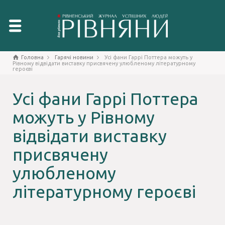
Головна
Гарячі новини
Усі фани Гаррі Поттера можуть у
Рівному відвідати виставку присвячену улюбленому літературному
героєві
Усі фани Гаррі Поттера
можуть у Рівному
відвідати виставку
присвячену
улюбленому
літературному героєві