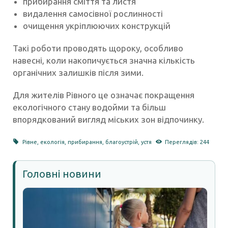
прибирання сміття та листя
видалення самосівної рослинності
очищення укріплюючих конструкцій
Такі роботи проводять щороку, особливо
навесні, коли накопичується значна кількість
органічних залишків після зими.
Для жителів Рівного це означає покращення
екологічного стану водойми та більш
впорядкований вигляд міських зон відпочинку.
Рівне
,
екологія
,
прибирання
,
благоустрій
,
устя
Переглядів: 244
Головні новини