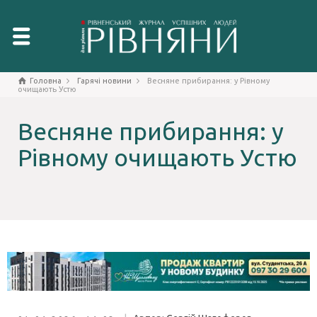
Головна
Гарячі новини
Весняне прибирання: у Рівному
очищають Устю
Весняне прибирання: у
Рівному очищають Устю