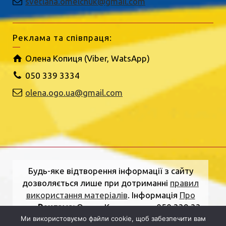
svetlana.omelchuk@gmail.com
Реклама та співпраця:
Олена Копиця (Viber, WatsApp)
050 339 3334
olena.ogo.ua@gmail.com
Будь-яке відтворення інформації з сайту
дозволяється лише при дотриманні
правил
використання матеріалів
. Інформація
Про
нас
.
Реклама:
Олена Копиця, тел. 050 339 33
Ми використовуємо файли cookie, щоб забезпечити вам
34
olena.ogo.ua@gmail.com
.
Адреса