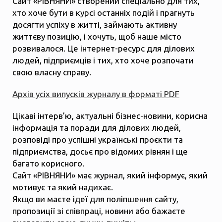
Сайт «РІВНЯНИ» створений спеціально для тих,
хто хоче бути в курсі останніх подій і прагнуть
досягти успіху в житті, займають активну
життєву позицію, і хочуть, щоб наше місто
розвивалося. Це інтернет-ресурс для ділових
людей, підприємців і тих, хто хоче розпочати
свою власну справу.
Архів усіх випусків журналу в форматі PDF
Цікаві інтерв’ю, актуальні бізнес-новини, корисна
інформація та поради для ділових людей,
розповіді про успішні українські проєкти та
підприємства, досьє про відомих рівнян і ще
багато корисного.
Сайт «РІВНЯНИ» має журнал, який інформує, який
мотивує та який надихає.
Якщо ви маєте ідеї для поліпшення сайту,
пропозиції зі співпраці, новини або бажаєте