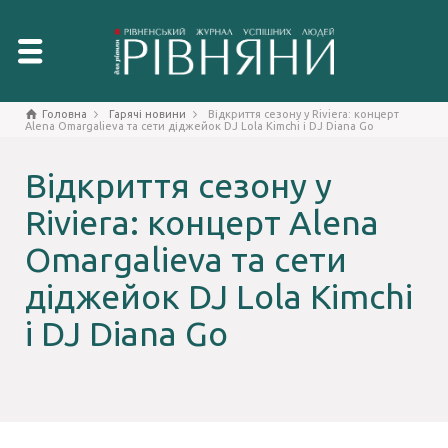
Головна
Гарячі новини
Відкриття сезону у Riviera: концерт
Alena Omargalieva та сети діджейок DJ Lola Kimchi і DJ Diana Go
Відкриття сезону у
Riviera: концерт Alena
Omargalieva та сети
діджейок DJ Lola Kimchi
і DJ Diana Go