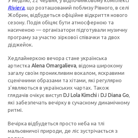
У неділю, 22 червня, у відпочинковому комплексі
Riviera
,
що розташований поблизу Рівного, в селі
Жобрин, відбудеться офіційне відкриття нового
сезону. Подія обіцяє бути атмосферною та
насиченою — організатори підготували музичну
програму за участю зіркової співачки та двох
діджейок.
Хедлайнеркою вечора стане українська
артистка
Alena Omargalieva
, відома широкому
загалу своїм проникливим вокалом, яскравими
сценічними образами та хітами, які регулярно
з’являються в українських чартах. Також
глядачів очікує виступ
DJ Lola Kimchi
і
DJ Diana Go
,
які забезпечать вечірку в сучасному динамічному
ритмі.
Вечірка відбудеться просто неба на тлі
мальовничої природи, де ліс зустрічається з