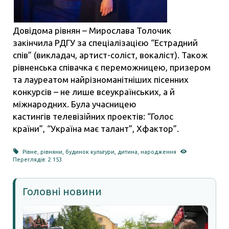
Довідома рівнян – Мирослава Толочик
закінчила РДГУ за спеціалізацією “Естрадний
спів” (викладач, артист-соліст, вокаліст). Також
рівненська співачка є переможницею, призером
та лауреатом найрізноманітніших пісенних
конкурсів – не лише всеукраїнських, а й
міжнародних. Була учасницею
кастингів телевізійних проектів: “Голос
країни”, “Україна має талант”, Хфактор”.
Рівне
,
рівняни
,
будинок культури
,
дитина
,
народження
Переглядів: 2 153
Головні новини