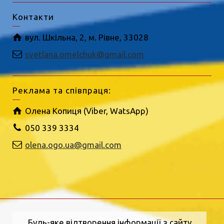
Контакти
вул. Шкільна, 2, м. Рівне, 33028
svetlana.omelchuk@gmail.com
Реклама та співпраця:
Олена Копиця (Viber, WatsApp)
050 339 3334
olena.ogo.ua@gmail.com
Будь-яке відтворення інформації з сайту