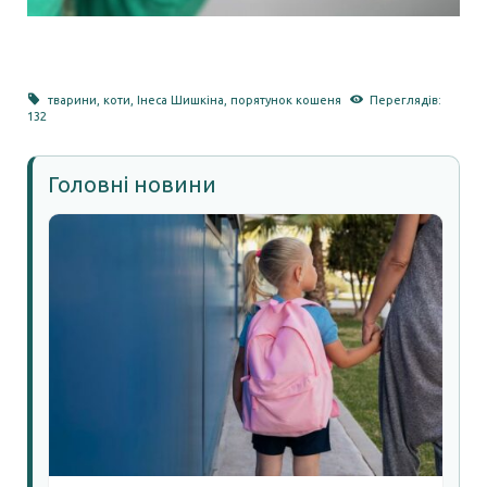
тварини
,
коти
,
Інеса Шишкіна
,
порятунок кошеня
Переглядів:
132
Головні новини