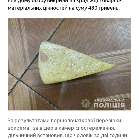
невідому особу викрили на крадіжці товарно-
матеріальних цінностей на суму 480 гривень.
За результатами першопочаткової перевірки,
зокрема і за відео з камер спостереження,
дільничний встановив, що чоловік за дві години