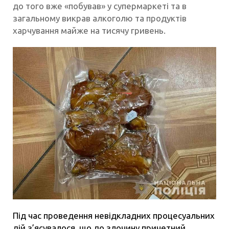
до того вже «побував» у супермаркеті та в
загальному викрав алкоголю та продуктів
харчування майже на тисячу гривень.
Під час проведення невідкладних процесуальних
дій з’ясувалося, що до злочину причетний