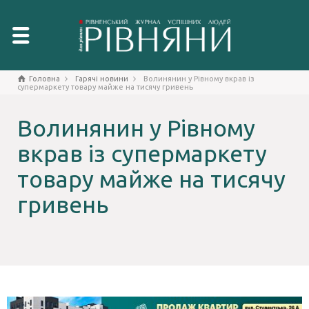
Головна
Гарячі новини
Волинянин у Рівному вкрав із
супермаркету товару майже на тисячу гривень
Волинянин у Рівному
вкрав із супермаркету
товару майже на тисячу
гривень