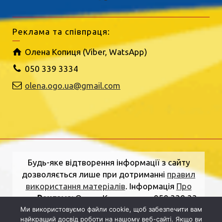
Реклама та співпраця:
Олена Копиця (Viber, WatsApp)
050 339 3334
olena.ogo.ua@gmail.com
Будь-яке відтворення інформації з сайту
дозволяється лише при дотриманні
правил
використання матеріалів
. Інформація
Про
нас
.
Реклама:
Олена Копиця, тел. 050 339 33
Ми використовуємо файли cookie, щоб забезпечити вам
34
olena.ogo.ua@gmail.com
.
Адреса
найкращий досвід роботи на нашому веб-сайті. Якщо ви
редакції:
вулиця Шкільна, 2, Рівне, Рівненська