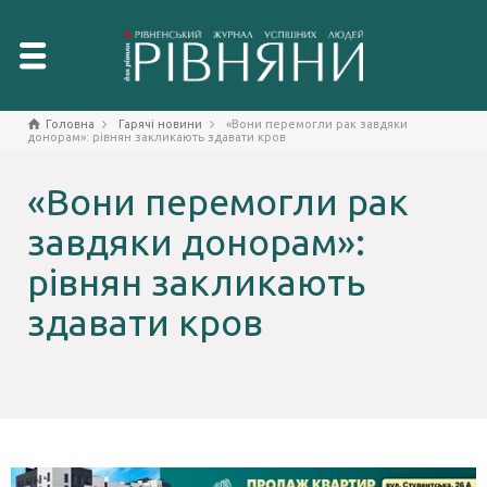
Головна
Гарячі новини
«Вони перемогли рак завдяки
донорам»: рівнян закликають здавати кров
«Вони перемогли рак
завдяки донорам»:
рівнян закликають
здавати кров