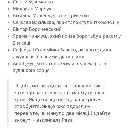
Сергій Кузьменко
Михайло Марчук
Віталіна Меленчук із сестричкою
Сніжана Васільєва, яка стала студенткою РДГУ
Віктор Боричевський
Ярема Кримусь, який почав боротьбу з раком у
2 місяці
Софійка і Соломійка Занько, які проходили
лікування з різними діагнозами
Аня Джус, котра пережила реанімацію із
зупинкою серця
«Щоб змогли здолати страшний рак ті
діти, що зараз у лікарні, має бути запас
крові. Якщо ви ще не здавали кров –
спробуйте. Якщо вже здавали –
перевірте, чи минуло два місяці, і здайте
знову», – закликала Рева.