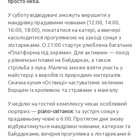
просто неба.
У суботу відвідувачі зможуть вирушити у
мандрівку прадавніми човнами (12:00, 14:00,
16:00, 18:00), покататися на катері, а ввечері
насолодитися прогулянкою на заході сонця з
ліхтариками. О 21:00 стартує улюблена багатьма
«Платформа під зорями». Для активних — похід
у рівненські плавні на байдарках, а також
стрільба з лука. Малеча зможе взяти участь у
майстерці з виробів із природних матеріалів.
Смачна кухня «Оствиці» частуватиме зеленим
борщем із кропивою та стравами з мангалу.
У неділю на гостей комплексу чекає особливий
сюрприз —
piano-світанок
та зустріч сонця у
прадавньому човні о 6:00. Протягом дня знову
відбуватимуться мандрівки човнами, катером та
байдарками, вечірня прогулянка з ліхтариками й