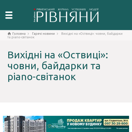
Головна
Гарячі новини
Вихідні на «Оствиці»: човни, байдарки
та piano-світанок
Вихідні на «Оствиці»:
човни, байдарки та
piano-світанок