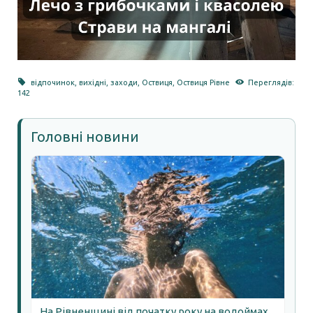
відпочинок
,
вихідні
,
заходи
,
Оствиця
,
Оствиця Рівне
Переглядів:
142
Головні новини
На Рівненщині від початку року на водоймах