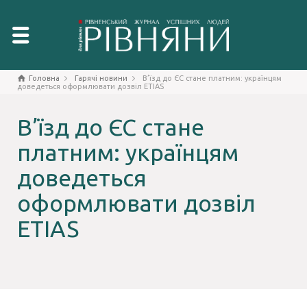
Головна
Гарячі новини
В’їзд до ЄС стане платним: українцям
доведеться оформлювати дозвіл ETIAS
В’їзд до ЄС стане
платним: українцям
доведеться
оформлювати дозвіл
ETIAS