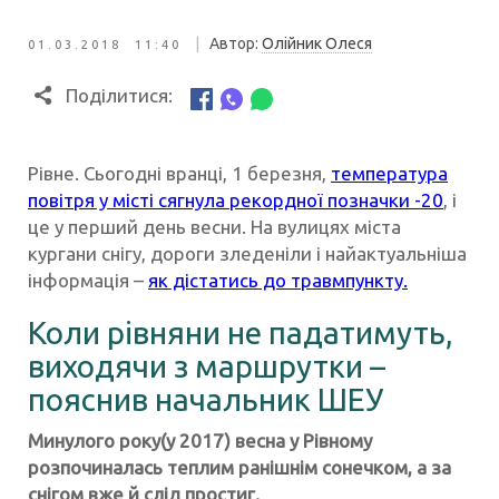
|
Автор:
Олійник Олеся
01.03.2018 11:40
Поділитися:
Рівне. Сьогодні вранці, 1 березня,
температура
повітря у місті сягнула рекордної позначки -20
, і
це у перший день весни. На вулицях міста
кургани снігу, дороги зледеніли і найактуальніша
інформація –
як дістатись до травмпункту.
Коли рівняни не падатимуть,
виходячи з маршрутки –
пояснив начальник ШЕУ
Минулого року(у 2017) весна у Рівному
розпочиналась теплим ранішнім сонечком, а за
снігом вже й слід простиг.