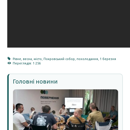
Рівне
,
весна
,
місто
,
Покровський собор
,
похолодання
,
1 березня
Переглядів: 1 256
Головні новини