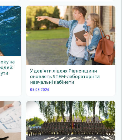
року на
людей:
У дев’яти ліцеях Рівненщини
бути
оновлять STEM-лабораторії та
навчальні кабінети
05.08.2026