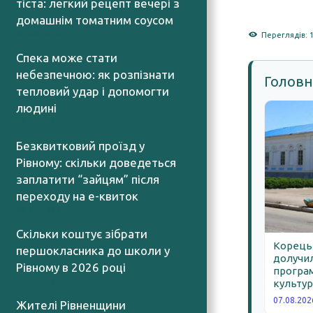
тіста: легкий рецепт вечері з
домашнім томатним соусом
06.08.2026
Переглядів: 
Спека може стати
небезпечною: як розпізнати
Головн
тепловий удар і допомогти
людині
06.08.2026
Безквитковий проїзд у
Рівному: скільки доведеться
заплатити “зайцям” після
переходу на е-квиток
06.08.2026
Скільки коштує зібрати
Корецьк
першокласника до школи у
долучил
Рівному в 2026 році
програм
06.08.2026
культур
07.08.202
Жителі Рівненщини