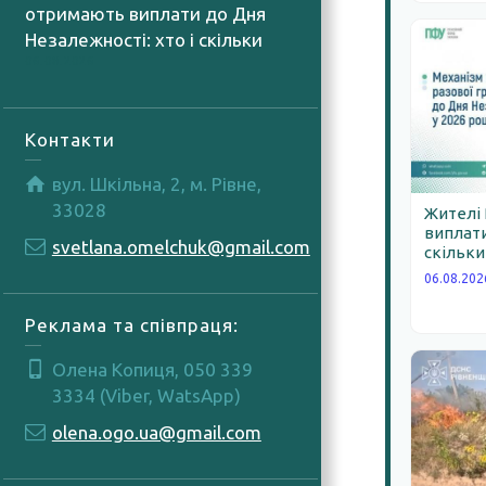
отримають виплати до Дня
Незалежності: хто і скільки
06.08.2026
Контакти
вул. Шкільна, 2, м. Рівне,
33028
Жителі
виплати
svetlana.omelchuk@gmail.com
скільки
06.08.202
Реклама та співпраця:
Олена Копиця, 050 339
3334 (Viber, WatsApp)
olena.ogo.ua@gmail.com