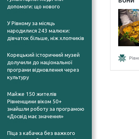
допомоги: що нового
07.08.2026
У Рівному за місяць
народилися 243 малюки:
дівчаток більше, ніж хлопчиків
07.08.2026
Корецький історичний музей
долучили до національної
програми відновлення через
культуру
07.08.2026
Майже 150 жителів
Рівненщини віком 50+
знайшли роботу за програмою
«Досвід має значення»
07.08.2026
Піца з кабачка без важкого