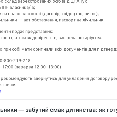
ро склад зареєстрованих осіб (від ЦНАПу);
а ІПН власника/ів;
 на право власності (договір, свідоцтво, витяг);
чильники — акт обстеження, паспорт на лічильник.
енти подає представник:
спорт, а також довіреність, завірена нотаріусом.
 при собі мати оригінали всіх документів для підтверд
 0-800-219-218
–17:00 (перерва 12:00–13:00)
рекомендують звернутись для укладення договору рест
ягнення.
е