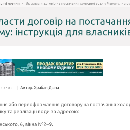
арячі новини
Як укласти договір на постачання холодної води у Рівному: інстр
ласти договір на постачанн
му: інструкція для власникі
|
Автор:
Храбан Діана
 13:00
ння або переоформлення договору на постачання холодн
ку та реалізації води за адресою:
енського, 6, вікна №2–9.