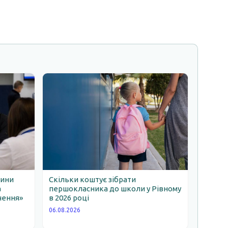
щини
Скільки коштує зібрати
а
першокласника до школи у Рівному
чення»
в 2026 році
06.08.2026