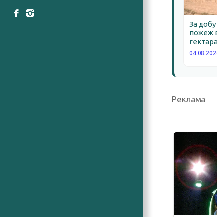
За добу
пожеж в
гектара
04.08.202
Реклама