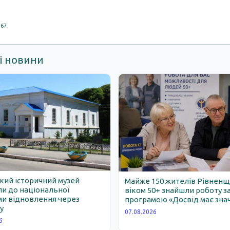
167
і новини
ий історичний музей
Майже 150 жителів Рівнен
и до національної
віком 50+ знайшли роботу з
и відновлення через
програмою «Досвід має зна
у
07.08.2026
6