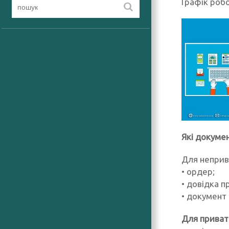
Графік роб
Які докумен
Для неприв
• ордер;
• довідка п
• документ 
Для приват