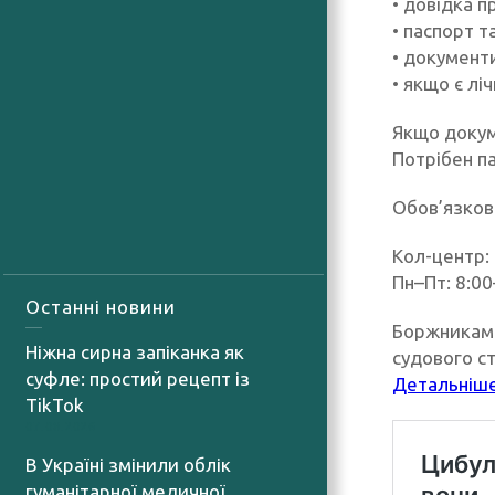
• довідка п
• паспорт т
• документи
• якщо є лі
Якщо докум
Потрібен па
Обов’язково
Кол-центр:
Пн–Пт: 8:00
Останні новини
Боржникам 
Ніжна сирна запіканка як
судового ст
суфле: простий рецепт із
Детальніш
TikTok
07.08.2026
В Україні змінили облік
гуманітарної медичної