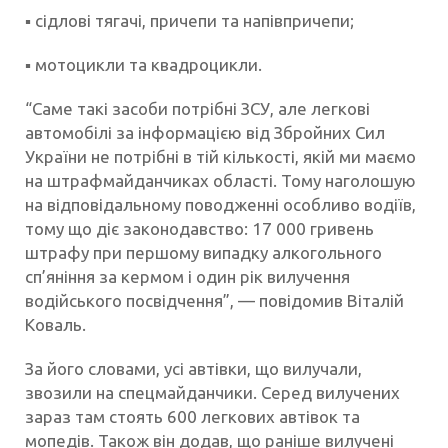
▪️ сідлові тягачі, причепи та напівпричепи;
▪️ мотоцикли та квадроцикли.
“Саме такі засоби потрібні ЗСУ, але легкові
автомобілі за інформацією від Збройних Сил
України не потрібні в тій кількості, якій ми маємо
на штрафмайданчиках області. Тому наголошую
на відповідальному поводженні особливо водіїв,
тому що діє законодавство: 17 000 гривень
штрафу при першому випадку алкогольного
сп’яніння за кермом і один рік вилучення
водійського посвідчення”, — повідомив Віталій
Коваль.
За його словами, усі автівки, що вилучали,
звозили на спецмайданчики. Серед вилучених
зараз там стоять 600 легкових автівок та
мопедів. Також він додав, що раніше вилучені