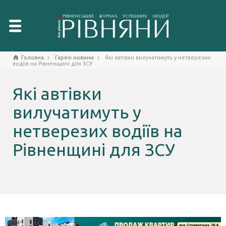
Головна
Гарячі новини
Які автівки вилучатимуть у нетверезих
водіїв на Рівненщині для ЗСУ
Які автівки
вилучатимуть у
нетверезих водіїв на
Рівненщині для ЗСУ