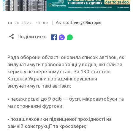
|
Автор:
Шевчук Вікторія
14.06.2022 14:00
Поділитися:
Рада оборони області оновила список автівок, які
вилучатимуть правоохоронці у водіїв, які сіли за
кермо у нетверезому стані. За 130 статтею
Кодексу України про адмінпорушення
вилучатимуть такі автівки:
▪️ пасажирські до 9 осіб — буси, мікроавтобуси та
малотоннажні фургони;
▪️ позашляховики підвищеної прохідності на
рамній конструкції та кросовери;