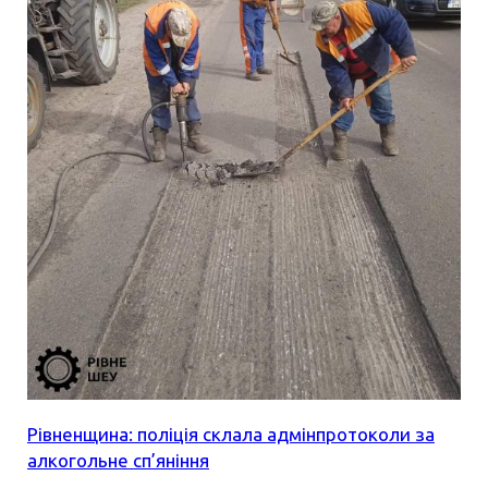
Рівненщина: поліція склала адмінпротоколи за
алкогольне сп’яніння