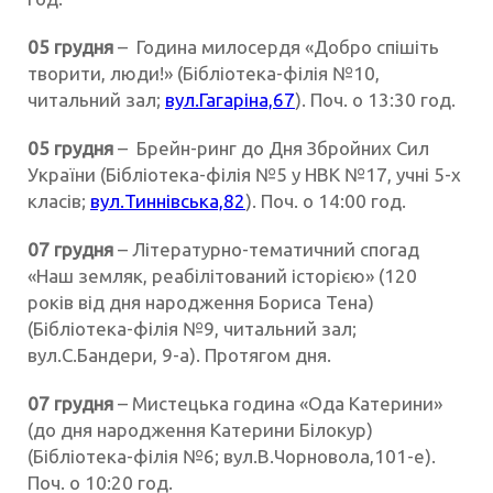
05 грудня
– Година милосердя «Добро спішіть
творити, люди!» (Бібліотека-філія №10,
читальний зал;
вул.Гагаріна,67
). Поч. о 13:30 год.
05 грудня
– Брейн-ринг до Дня Збройних Сил
України (Бібліотека-філія №5 у НВК №17, учні 5-х
класів;
вул.Тиннівська,82
). Поч. о 14:00 год.
07 грудня
– Літературно-тематичний спогад
«Наш земляк, реабілітований історією» (120
років від дня народження Бориса Тена)
(Бібліотека-філія №9, читальний зал;
вул.С.Бандери, 9-а). Протягом дня.
07 грудня
– Мистецька година «Ода Катерини»
(до дня народження Катерини Білокур)
(Бібліотека-філія №6; вул.В.Чорновола,101-е).
Поч. о 10:20 год.