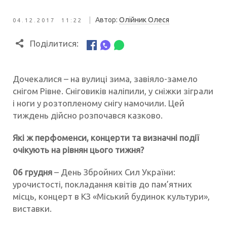
|
Автор:
Олійник Олеся
04.12.2017 11:22
Поділитися:
Дочекалися – на вулиці зима, завіяло-замело
снігом Рівне. Сніговиків наліпили, у сніжки зіграли
і ноги у розтопленому снігу намочили. Цей
тиждень дійсно розпочався казково.
Які ж перфоменси, концерти та визначні події
очікують на рівнян цього тижня?
06 грудня
– День Збройних Сил України:
урочистості, покладання квітів до пам’ятних
місць, концерт в КЗ «Міський будинок культури»,
виставки.