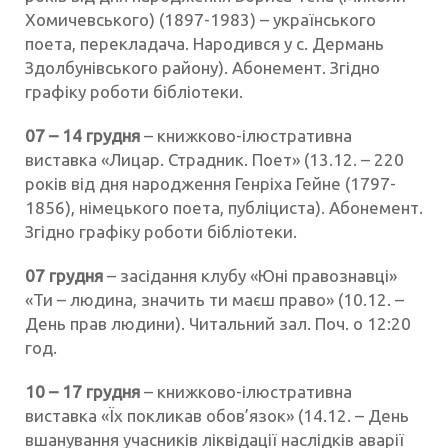
Хомичевського) (1897-1983) – українського
поета, перекладача. Народився у с. Дермань
Здолбунівського району). Абонемент. Згідно
графіку роботи бібліотеки.
07 – 14
грудня
– книжково-ілюстративна
виставка «Лицар. Страдник. Поет» (13.12. – 220
років від дня народження Генріха Гейне (1797-
1856), німецького поета, публіциста). Абонемент.
Згідно графіку роботи бібліотеки.
07 грудня
– засідання клубу «Юні правознавці»
«Ти – людина, значить ти маєш право» (10.12. –
День прав людини). Читальний зал. Поч. о 12:20
год.
10 – 17
грудня
– книжково-ілюстративна
виставка «Їх покликав обов’язок» (14.12. – День
вшанування учасників ліквідації наслідків аварії