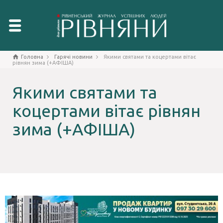
Головна
Гарячі новини
Якими святами та коцертами вітає
рівнян зима (+АФІША)
Якими святами та
коцертами вітає рівнян
зима (+АФІША)