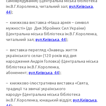
самоврядування) (Центральна міська бібліотека
ім.В.Г.Короленка, читальний зал;
вул.Київська,
44
);
– книжкова виставка «Наша армія – символ
мужності» (до Дня Збройних Сил України)
(Центральна міська бібліотека ім.В.Г.Короленка,
читальний зал;
вул.Київська, 44
);
– виставка-перегляд «Знавець життя
українського села» (120 років від дня
народження Андрія Головка) (Центральна міська
бібліотека ім.В.Г.Короленка,
абонемент;
вул.Київська, 44
);
– книжково-ілюстративна виставка «Свята,
традиції та звичаї українського
народу» (Центральна міська бібліотека
ім.В.Г.Короленка, юнацький відділ;
вул.Київська,
44
);