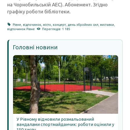
на Чорнобильській АЕС). Абонемент. Згідно
графіку роботи бібліотеки.
Рівне
,
відпочинок
,
місто
,
концерт
,
день збройних сил
,
виставки
,
відпочинок Рівне
Переглядів: 1 185
Головні новини
У Рівному відновили розмальований
вандалами спортмайданчик: роботи оцінили у
150 тисяч