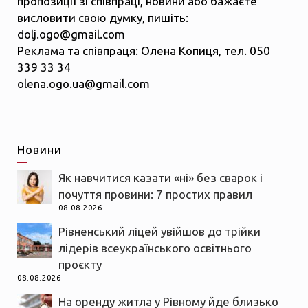
пропозиції зі співпраці, новини або бажаєте
висловити свою думку, пишіть:
dolj.ogo@gmail.com
Реклама та співпраця: Олена Копиця, тел. 050
339 33 34
olena.ogo.ua@gmail.com
Новини
Як навчитися казати «ні» без сварок і
почуття провини: 7 простих правил
08.08.2026
Рівненський ліцей увійшов до трійки
лідерів всеукраїнського освітнього
проєкту
08.08.2026
На оренду житла у Рівному йде близько