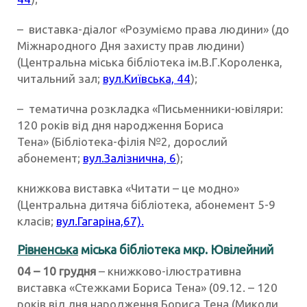
– виставка-діалог «Розуміємо права людини» (до
Міжнародного Дня захисту прав людини)
(Центральна міська бібліотека ім.В.Г.Короленка,
читальний зал;
вул.Київська, 44
);
– тематична розкладка «Письменники-ювіляри:
120 років від дня народження Бориса
Тена» (Бібліотека-філія №2, дорослий
абонемент;
вул.Залізнична, 6
);
книжкова виставка «Читати – це модно»
(Центральна дитяча бібліотека, абонемент 5-9
класів;
вул.Гагаріна,67)
.
Рівненська
міська бібліотека мкр. Ювілейний
04 – 10 грудня
– книжково-ілюстративна
виставка «Стежками Бориса Тена» (09.12. – 120
років від дня народження Бориса Тена (Миколи