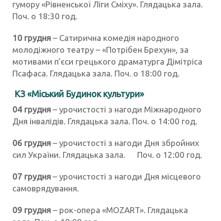
гумору «Рівненської Ліги Сміху». Глядацька зала.
Поч. о 18:30 год.
10 грудня
– Сатирична комедія народного
молодіжного театру – «Потрібен Брехун», за
мотивами п’єси грецького драматурга Дімітріса
Псафаса. Глядацька зала. Поч. о 18:00 год.
КЗ «Міський Будинок культури»
04 грудня
– урочистості з нагоди Міжнародного
Дня інвалідів. Глядацька зала. Поч. о 14:00 год.
06 грудня
– урочистості з нагоди Дня збройних
сил України. Глядацька зала. Поч. о 12:00 год.
07 грудня
– урочистості з нагоди Дня місцевого
самоврядування.
09 грудня
– рок-опера «MOZART». Глядацька