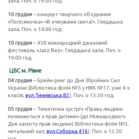
зала. Поч. о 19:00 год.
10 грудня
– концерт творчого об’єднання
«Полісяночка» «В очікуванні свята!». Глядацька
зала. Поч. о 14:00 год.
10 грудня
– ХVII міжнародний джазовий
фестиваль «Jazz Bez». Глядацька зала. Поч. о
19:00 год.
ЦБС м. Рівне
04 грудня
– Брейн-ринг до Дня Збройних Сил
України (Бібліотека-філія №5 у НВК №17, учні 4-х
класів;
вул.Тиннівська,82
). Поч. о 13:30 год.
05
грудня
– Тематична зустріч «Права людини
починаються з прав дитини» (до Міжнародного
Дня захисту прав людини) (Бібліотека-філія №3,
читальний зал;
вул.Соборна,416
). Поч. о 12:30
год.