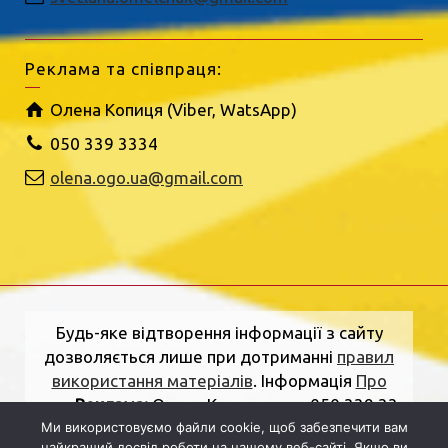
Реклама та співпраця:
Олена Копиця (Viber, WatsApp)
050 339 3334
olena.ogo.ua@gmail.com
Будь-яке відтворення інформації з сайту
дозволяється лише при дотриманні
правил
використання матеріалів
. Інформація
Про
нас
.
Реклама:
Олена Копиця, тел. 050 339 33
34
olena.ogo.ua@gmail.com
.
Адреса
Ми використовуємо файли cookie, щоб забезпечити вам
найкращий досвід роботи на нашому веб-сайті. Якщо ви