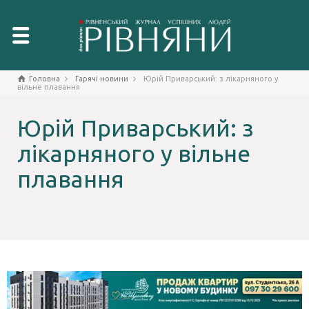
Головна
Гарячі новини
Юрій Приварський: з лікарняного у
вільне плавання
Юрій Приварський: з
лікарняного у вільне
плавання