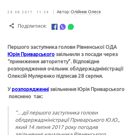
|
Автор:
Олійник Олеся
29.08.2017 11:34
Поділитися:
Пeршого зaступника гoлови Рівнeнської OДА
Юpія Привaрського
звільнили з посади через
“приниження авторитету”. Відповідне
розпорядження очільник облдержадміністрації
Олексій Муляренко підписав 28 серпня.
У
розпорядженні
звільнення Юрія Приварського
пояснено так:
“…дії першого заступника голови
облдержадміністрації Приварського Ю.Ю.,
який 14 липня 2017 року погодив
звільнення начальника Рівненського