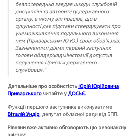
безпосередньо завдав шкоди службовій
дисципліні та авторитету державного
органу, в якому він працює, що в
сукупності дає підстави стверджувати про
унеможливлення подальшого виконання
ним (Приварським Ю.Ю.) своїх обов’язків.
Зазначеними діями перший заступник
голови облдержадміністрації допустив
порушення Присяги державного
службовця.”
Детальніше про особистість
Юрій Юрійовича
Приварського
читайте у
ДОСЬЄ.
Функції першого заступника виконуватиме
Віталій Ундір
, депутат обласної ради від БПП.
Рівняни вже активно обговорють цю резонансну
звістку: