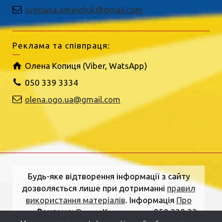
svetlana.omelchuk@gmail.com
Реклама та співпраця:
Олена Копиця (Viber, WatsApp)
050 339 3334
olena.ogo.ua@gmail.com
Будь-яке відтворення інформації з сайту
дозволяється лише при дотриманні
правил
використання матеріалів
. Інформація
Про
нас
.
Реклама:
Олена Копиця, тел. 050 339 33