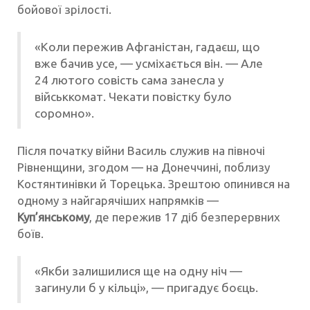
бойової зрілості.
«Коли пережив Афганістан, гадаєш, що
вже бачив усе, — усміхається він. — Але
24 лютого совість сама занесла у
військкомат. Чекати повістку було
соромно».
Після початку війни Василь служив на півночі
Рівненщини, згодом — на Донеччині, поблизу
Костянтинівки й Торецька. Зрештою опинився на
одному з найгарячіших напрямків —
Куп’янському
, де пережив 17 діб безперервних
боїв.
«Якби залишилися ще на одну ніч —
загинули б у кільці», — пригадує боєць.