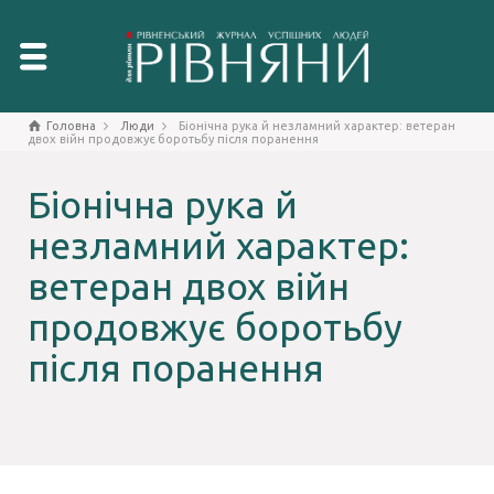
Головна
Люди
Біонічна рука й незламний характер: ветеран
двох війн продовжує боротьбу після поранення
Біонічна рука й
незламний характер:
ветеран двох війн
продовжує боротьбу
після поранення