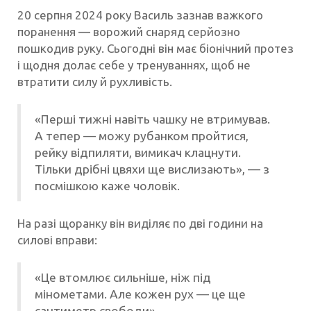
20 серпня 2024 року Василь зазнав важкого
поранення — ворожий снаряд серйозно
пошкодив руку. Сьогодні він має біонічний протез
і щодня долає себе у тренуваннях, щоб не
втратити силу й рухливість.
«Перші тижні навіть чашку не втримував.
А тепер — можу рубанком пройтися,
рейку відпиляти, вимикач клацнути.
Тільки дрібні цвяхи ще вислизають», — з
посмішкою каже чоловік.
На разі щоранку він виділяє по дві години на
силові вправи:
«Це втомлює сильніше, ніж під
мінометами. Але кожен рух — це ще
сантиметр свободи».