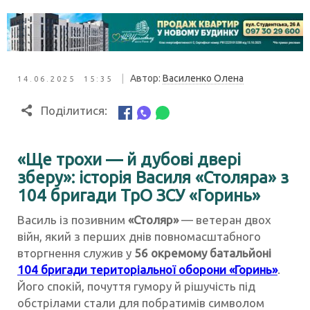
|
Автор:
Василенко Олена
14.06.2025 15:35
Поділитися:
«Ще трохи — й дубові двері
зберу»: історія Василя «Столяра» з
104 бригади ТрО ЗСУ «Горинь»
Василь із позивним
«Столяр»
— ветеран двох
війн, який з перших днів повномасштабного
вторгнення служив у
56 окремому батальйоні
104 бригади територіальної оборони «Горинь»
.
Його спокій, почуття гумору й рішучість під
обстрілами стали для побратимів символом