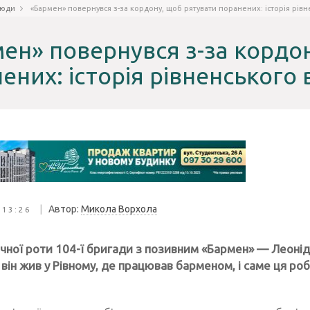
юди
«Бармен» повернувся з-за кордону, щоб рятувати поранених: історія рівн
ен» повернувся з-за кордо
ених: історія рівненського 
|
Автор:
Микола Ворхола
 13:26
чної роти 104-ї бригади з позивним «Бармен» — Леонід
він жив у Рівному, де працював барменом, і саме ця ро