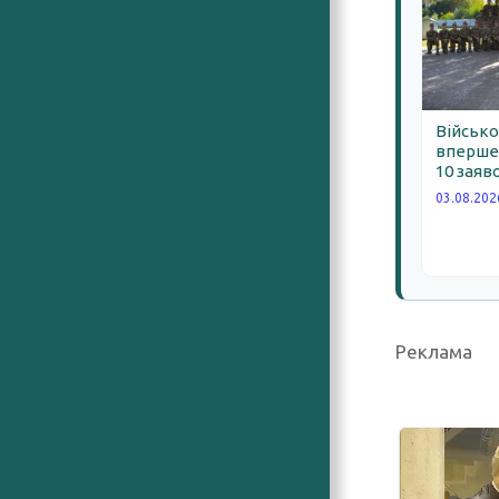
Військо
вперше 
10 заяв
03.08.202
Реклама