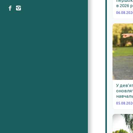
першокл
в 2026 
06.08.202
У дев’я
оновлят
навчаль
05.08.202