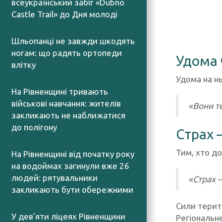
всеукраїнський забіг «Dubno
Castle Trail» до Дня молоді
05.08.2026
Шльопанці не завжди шкодять
ногам: що радять ортопеди
Удома 
влітку
05.08.2026
Удома на н
На Рівненщині тривають
військові навчання: жителів
«Вони т
закликають не наближатися
до полігону
Страх 
05.08.2026
Тим, хто до
На Рівненщині від початку року
на водоймах загинули вже 26
людей: рятувальники
«Страх 
закликають бути обережними
05.08.2026
Сили терит
У дев’яти ліцеях Рівненщини
Регіональне