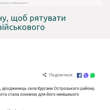
енського військового
ну, щоб рятувати
військового
Поділитися:
, уродженець села Кургани Острозького району.
бота стала основою для його нинішнього