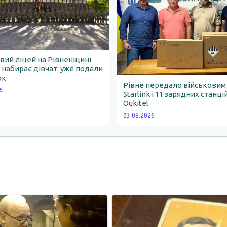
вий ліцей на Рівненщині
набирає дівчат: уже подали
ок
Рівне передало військовим
6
Starlink і 11 зарядних станці
Oukitel
03.08.2026