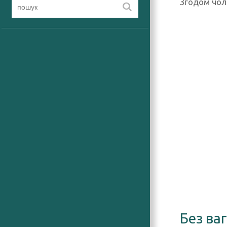
Згодом чоло
Без ва