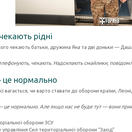
чекають рідні
ього чекають батьки, дружина Яна та дві доньки — Даша
елефонують, чекають. Надсилають смайлики, повідомле
– це нормально
сі вагається, чи варто ставати до оборони країни, Леоні
— це нормально. Але якщо нас не буде тут — вони прийд
оріальної оборони ЗСУ
 управління Сил територіальної оборони “Захід”