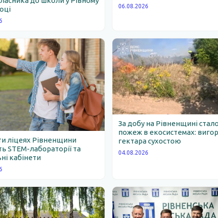
асника до школи у Рівному
06.08.2026
році
6
За добу на Рівненщині стало
пожеж в екосистемах: вигор
ти ліцеях Рівненщини
гектара сухостою
ь STEM-лабораторії та
04.08.2026
ні кабінети
6