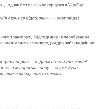
і, однак без вагань повернувся в Україну.
ов’я отримав відстрочку»
, — розповідає
арного транспорту. Відтоді щодня перебуває за
 запам’яталися насамперед кадри найскладніших
 туди вперше — вздовж стояли три згорілі
ав тією ж дорогою знову — їх уже було
 бо іншого шляху просто немає».