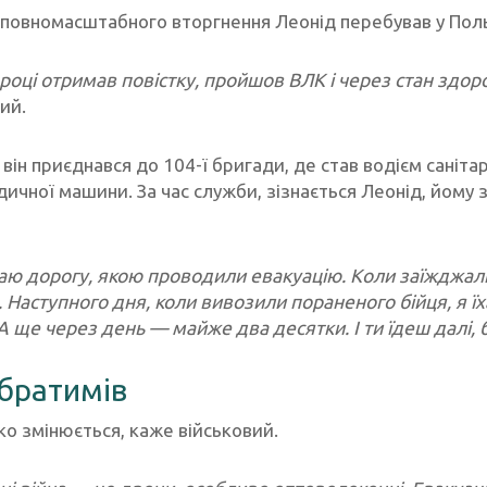
 повномасштабного вторгнення Леонід перебував у Польщ
 році отримав повістку, пройшов ВЛК і через стан здор
ий.
 він приєднався до 104-ї бригади, де став водієм саніт
ичної машини. За час служби, зізнається Леонід, йому
аю дорогу, якою проводили евакуацію. Коли заїжджали
 Наступного дня, коли вивозили пораненого бійця, я їх
А ще через день — майже два десятки. І ти їдеш далі,
братимів
ко змінюється, каже військовий.