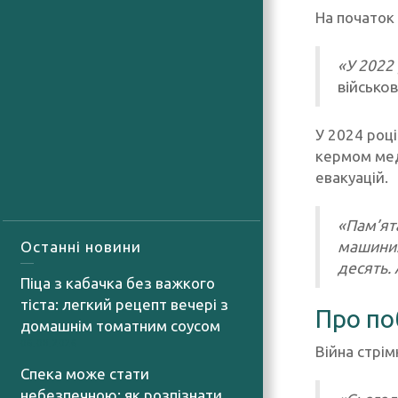
На початок
«У 2022
військов
У 2024 році
кермом мед
евакуацій.
«Пам’ят
машини.
Останні новини
десять. 
Піца з кабачка без важкого
тіста: легкий рецепт вечері з
Про по
домашнім томатним соусом
06.08.2026
Війна стрім
Спека може стати
небезпечною: як розпізнати