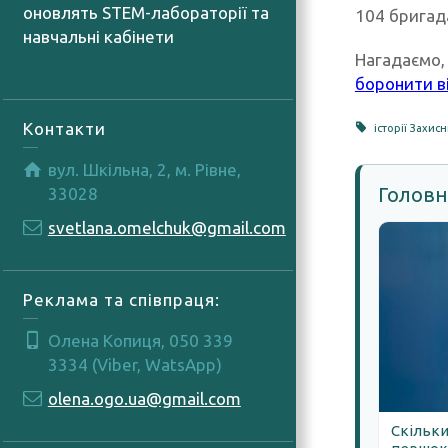
оновлять STEM-лабораторії та
104 бригад
навчальні кабінети
Нагадаємо, 
05.08.2026
боронити в
Контакти
історії Захис
вул. Шкільна, 2, м. Рівне,
Головн
33028
svetlana.omelchuk@gmail.com
Реклама та співпраця:
Олена Копиця, 050 339
3334 (Viber, WatsApp)
olena.ogo.ua@gmail.com
Скільки