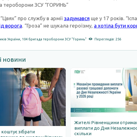
а тероборони ЗСУ “ГОРИНЬ”
“Цвях” про службу в армії
задумався
ще у 17 років. “Іс
ід ворога
. “Гроза” не шукала героїзму,
а хотіла бути ко
ників України
,
104 бригада тероборони ЗСУ "Горинь"
Переглядів: 256
і новини
Жителі Рівненщини отрим
виплати до Дня Незалежності
 коштує зібрати
скільки