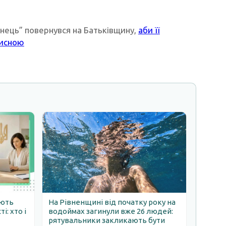
панець” повернувся на Батьківщину,
аби її
рисною
ають
На Рівненщині від початку року на
: хто і
водоймах загинули вже 26 людей:
рятувальники закликають бути