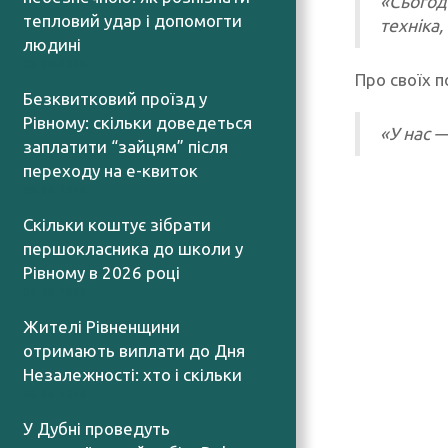
«Сьогод
тепловий удар і допомогти
техніка,
людині
06.08.2026
Про своїх п
Безквитковий проїзд у
Рівному: скільки доведеться
«У нас 
заплатити “зайцям” після
переходу на е-квиток
06.08.2026
Скільки коштує зібрати
першокласника до школи у
Рівному в 2026 році
06.08.2026
Жителі Рівненщини
отримають виплати до Дня
Незалежності: хто і скільки
06.08.2026
У Дубні проведуть