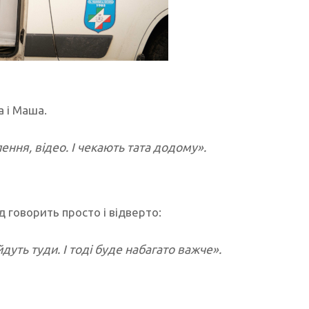
 і Маша.
ння, відео. І чекають тата додому».
д говорить просто і відверто:
уть туди. І тоді буде набагато важче».