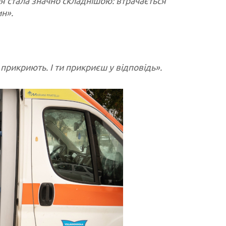
ія стала значно складнішою: втрачається
ин».
прикриють. І ти прикриєш у відповідь».