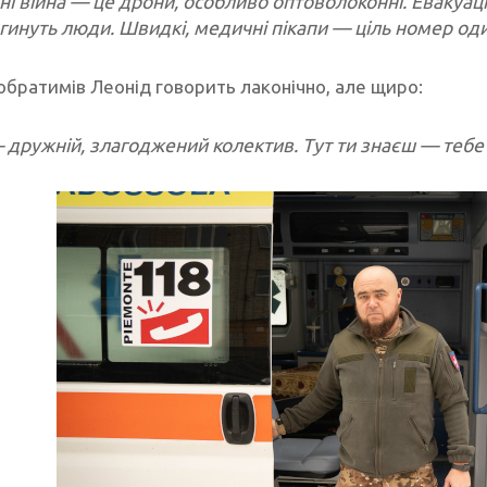
ні війна — це дрони, особливо оптоволоконні. Евакуац
 гинуть люди. Швидкі, медичні пікапи — ціль номер од
обратимів Леонід говорить лаконічно, але щиро:
— дружній, злагоджений колектив. Тут ти знаєш — тебе 