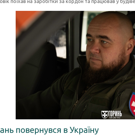
вік поїхав на заробітки за кордон та працював у будіве
гань повернувся в Україну