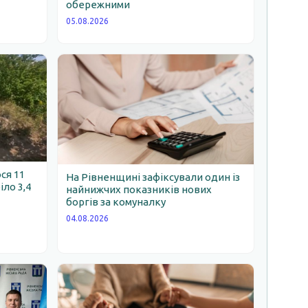
обережними
05.08.2026
ся 11
На Рівненщині зафіксували один із
іло 3,4
найнижчих показників нових
боргів за комуналку
04.08.2026