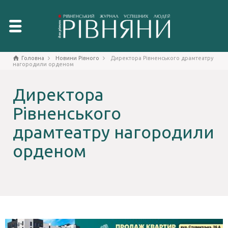
Головна
Новини Рівного
Директора Рівненського драмтеатру
нагородили орденом
Директора
Рівненського
драмтеатру нагородили
орденом