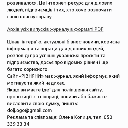
розвивалося. Це інтернет-ресурс для ділових
людей, підприємців і тих, хто хоче розпочати
свою власну справу.
Архів усіх випусків журналу в форматі PDF
Цікаві інтерв’ю, актуальні бізнес-новини, корисна
інформація та поради для ділових людей,
розповіді про успішні українські проєкти та
підприємства, досьє про відомих рівнян і ще
багато корисного.
Сайт «РІВНЯНИ» має журнал, який інформує, який
мотивує та який надихає.
Якщо ви маєте ідеї для поліпшення сайту,
пропозиції зі співпраці, новини або бажаєте
висловити свою думку, пишіть:
dolj.ogo@gmail.com
Реклама та співпраця: Олена Копиця, тел. 050
339 33 34