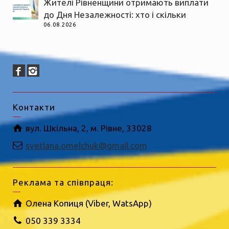
Жителі Рівненщини отримають виплати
до Дня Незалежності: хто і скільки
06.08.2026
Контакти
вул. Шкільна, 2, м. Рівне, 33028
svetlana.omelchuk@gmail.com
Реклама та співпраця:
Олена Копиця (Viber, WatsApp)
050 339 3334