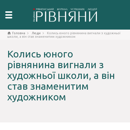
Головна
Люди
Колись юного рівнянина вигнали з художньої
школи, а він став знаменитим художником
Колись юного
рівнянина вигнали з
художньої школи, а він
став знаменитим
художником