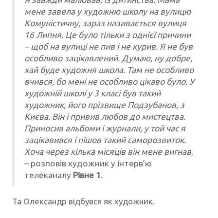
мене завела у художню школу на вулицю
Комуністичну, зараз називається вулиця
16 Липня. Це було тільки з однієї причини
– щоб на вулиці не пив і не курив. Я не був
особливо зацікавлений. Думаю, ну добре,
хай буде художня школа. Там не особливо
вчився, бо мені не особливо цікаво було. У
художній школі у 3 класі був такий
художник, його прізвище Подзубанов, з
Києва. Він і привив любов до мистецтва.
Приносив альбоми і журнали, у той час я
зацікавився і пішов такий саморозвиток.
Хоча через кілька місяців він мене вигнав
,
– розповів художник у інтерв’ю
телеканалу
Рівне 1
.
Та Олександр відбувся як художник.