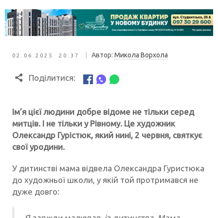
|
Автор:
Микола Ворхола
02.06.2025 20:37
Поділитися:
Ім’я цієї людини добре відоме не тільки серед
митців. І не тільки у Рівному. Це художник
Олександр Гурістюк, який нині, 2 червня, святкує
свої уродини.
У дитинстві мама відвела Олександра Гуристюка
до художньої школи, у якій той протримався не
дуже довго:
Я завжди малював, із дитинства. Мама