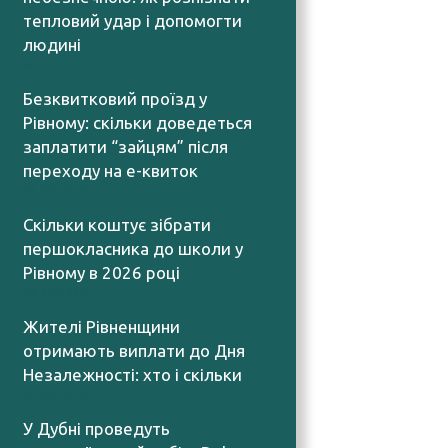
тепловий удар і допомогти
людині
06.08.2026
Безквитковий проїзд у
Рівному: скільки доведеться
заплатити “зайцям” після
переходу на е-квиток
06.08.2026
Скільки коштує зібрати
першокласника до школи у
Рівному в 2026 році
06.08.2026
Жителі Рівненщини
отримають виплати до Дня
Незалежності: хто і скільки
06.08.2026
У Дубні проведуть