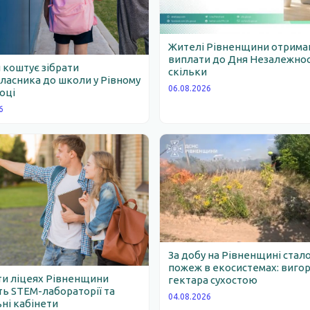
Жителі Рівненщини отрим
виплати до Дня Незалежності
 коштує зібрати
скільки
асника до школи у Рівному
06.08.2026
році
6
За добу на Рівненщині стало
пожеж в екосистемах: вигор
ти ліцеях Рівненщини
гектара сухостою
ь STEM-лабораторії та
04.08.2026
ні кабінети