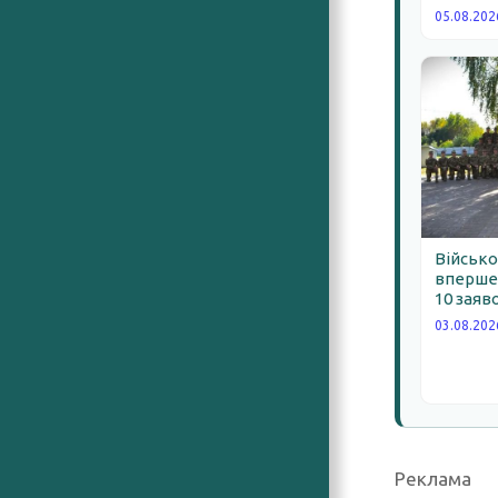
05.08.202
Військо
вперше 
10 заяв
03.08.202
Реклама