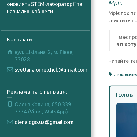
Мрії.
оновлять STEM-лабораторії та
навчальні кабінети
Мріє про т
05.08.2026
свистить по
І має п
Контакти
в піхот
вул. Шкільна, 2, м. Рівне,
33028
Читайте т
svetlana.omelchuk@gmail.com
лікар
,
військ
Реклама та співпраця:
Головн
Олена Копиця, 050 339
3334 (Viber, WatsApp)
olena.ogo.ua@gmail.com