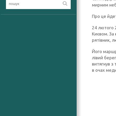
мирним небо
Про це йде
24 лютого 2
Києвом. За 
рятівник, л
Його маршр
лівий берег
витягнув з 
в очах мед