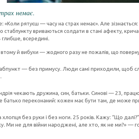
трах немає.
е: «Коли рятуєш — часу на страх немає». Але зізнаєтьс
до стабпункту вриваються солдати в стані афекту, крич
ь глибше, всередині.
 втому й вибухи — жодного разу не пожалів, що поверну
абпункт — без примусу. Люди самі приходили, щоб с
.
дрія чекають дружина, син, батьки. Синові — 23, працю
е батько переконаний: кожен має бути там, де може пр
 хлопця без руки і без ноги. 25 років. Кажу: “Що далі?”
у. Ми не для війни народжені, але хто, як не ми?» — 