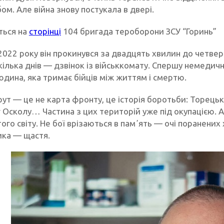
м. Але війна знову постукала в двері.
ться на
сторінці
104 бригада тероборони ЗСУ “Горинь”
022 року він прокинувся за двадцять хвилин до четвер
кілька днів — дзвінок із військкомату. Спершу немедич
юдина, яка тримає бійців між життям і смертю.
ут — це не карта фронту, це історія боротьби: Торецьк
 Осколу… Частина з цих територій уже під окупацією. Ал
того світу. Не бої врізаються в памʼять — очі поранених 
ика — щастя.