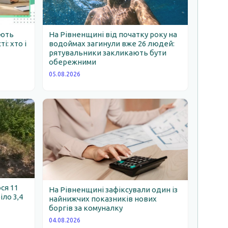
ають
На Рівненщині від початку року на
: хто і
водоймах загинули вже 26 людей:
рятувальники закликають бути
обережними
05.08.2026
ся 11
На Рівненщині зафіксували один із
іло 3,4
найнижчих показників нових
боргів за комуналку
04.08.2026