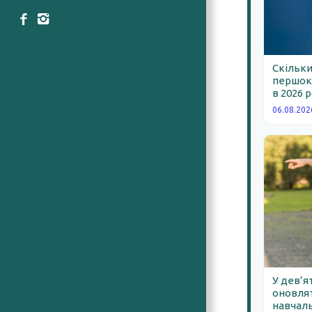
Скільки
першокл
в 2026 
06.08.202
У дев’я
оновлят
навчаль