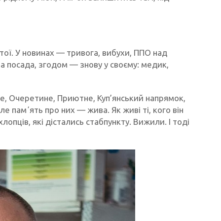
тої. У новинах — тривога, вибухи, ППО над
на посада, згодом — знову у своєму: медик,
е, Очеретине, Приютне, Куп’янський напрямок,
е памʼять про них — жива. Як живі ті, кого він
хлопців, які дістались стабпункту. Вижили. І тоді