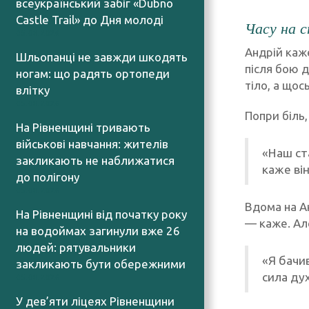
всеукраїнський забіг «Dubno
Castle Trail» до Дня молоді
Часу на с
05.08.2026
Андрій каж
Шльопанці не завжди шкодять
після бою 
ногам: що радять ортопеди
тіло, а щос
влітку
05.08.2026
Попри біль,
На Рівненщині тривають
військові навчання: жителів
«Наш ст
закликають не наближатися
каже він
до полігону
05.08.2026
Вдома на Ан
На Рівненщині від початку року
— каже. Ал
на водоймах загинули вже 26
людей: рятувальники
«Я бачив
закликають бути обережними
сила дух
05.08.2026
У дев’яти ліцеях Рівненщини