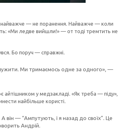
я: найважче — не поранення. Найважче — коли
ать: «Ми ледве вийшли!» — от тоді тремтить не
вся. Бо поруч — справжні.
лужити. Ми тримаємось одне за одного», —
є айтішником у медзакладі. «Як треба — піду»,
инести найбільше користі.
 А він — “Ампутують, і я назад до своїх”. Це
говорить Андрій.