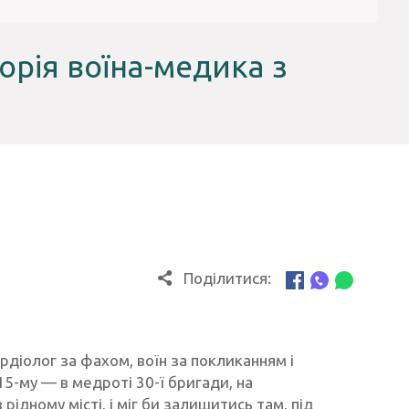
орія воїна-медика з
Поділитися:
рдіолог за фахом, воїн за покликанням і
15-му — в медроті 30-ї бригади, на
рідному місті, і міг би залишитись там, під