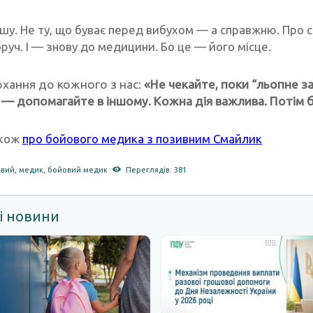
ишу. Не ту, що буває перед вибухом — а справжню. Про 
руч. І — знову до медицини. Бо це — його місце.
рохання до кожного з нас:
«Не чекайте, поки “льопне з
у — допомагайте в іншому. Кожна дія важлива. Потім б
акож
про бойового медика з позивним Смайлик
овий
,
медик
,
бойовий медик
Переглядів: 381
і новини