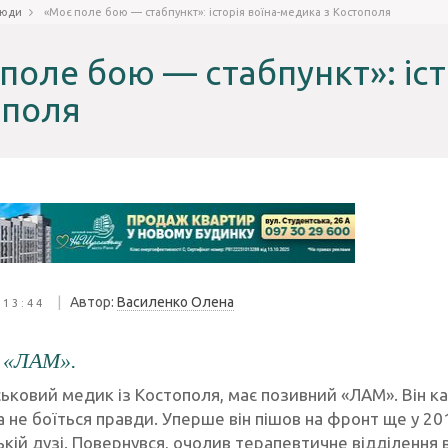
юди
«Моє поле бою — стабпункт»: історія воїна-медика з Костополя
поле бою — стабпункт»: іст
ополя
|
Автор:
Василенко Олена
 13:44
 «ЛАМ».
ськовий медик із Костополя, має позивний «ЛАМ». Він ка
 не боїться правди. Уперше він пішов на фронт ще у 20
кій дузі. Повернувся, очолив терапевтичне відділення в 