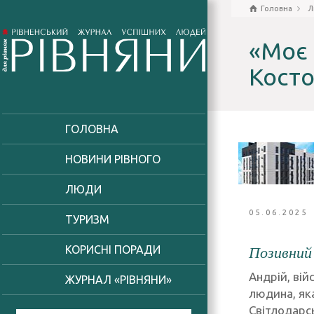
Головна
Л
«Моє 
Кост
ГОЛОВНА
НОВИНИ РІВНОГО
ЛЮДИ
05.06.2025
ТУРИЗМ
КОРИСНІ ПОРАДИ
Позивний
Андрій, вій
ЖУРНАЛ «РІВНЯНИ»
людина, яка
Світлодарсь