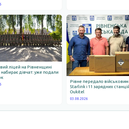
6
вий ліцей на Рівненщині
набирає дівчат: уже подали
ок
Рівне передало військовим
6
Starlink і 11 зарядних станці
Oukitel
03.08.2026