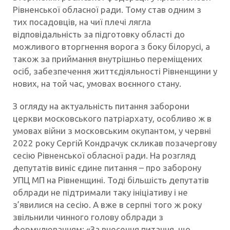
Рівненської обласної ради. Тому став одним з
тих посадовців, на чиї плечі лягла
відповідальність за підготовку області до
можливого вторгнення ворога з боку білорусі, а
також за приймання внутрішньо переміщених
осіб, забезпечення життєдіяльності Рівненщини у
нових, на той час, умовах воєнного стану.
З огляду на актуальність питання заборони
церкви московського патріархату, особливо ж в
умовах війни з московським окупантом, у червні
2022 року Сергій Кондрачук скликав позачергову
сесію Рівненської обласної ради. На розгляд
депутатів виніс єдине питання – про заборону
УПЦ МП на Рівненщині. Тоді більшість депутатів
облради не підтримали таку ініціативу і не
з’явилися на сесію. А вже в серпні того ж року
звільнили чинного голову облради з
формулюванням: «За внесення питання, що