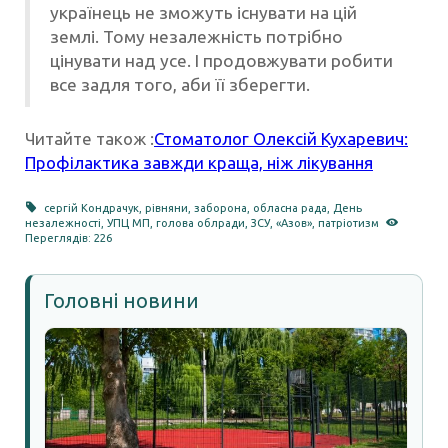
українець не зможуть існувати на цій
землі. Тому незалежність потрібно
цінувати над усе. І продовжувати робити
все задля того, аби її зберегти.
Читайте також :
Стоматолог Олексій Кухаревич:
Профілактика завжди краща, ніж лікування
сергій Кондрачук
,
рівняни
,
заборона
,
обласна рада
,
День
незалежності
,
УПЦ МП
,
голова облради
,
ЗСУ
,
«Азов»
,
патріотизм
Переглядів: 226
Головні новини