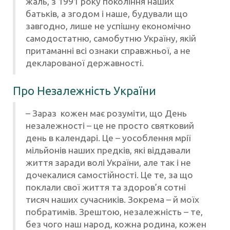
жаль, з 1991 року покоління наших
батьків, а згодом і наше, будували що
завгодно, лише не успішну економічно
самодостатню, самобутню Україну, якій
притаманні всі ознаки справжньої, а не
декларованої державності.
Про Незалежність України
– Зараз кожен має розуміти, що День
незалежності – це не просто святковий
день в календарі. Це – уособлення мрії
мільйонів наших предків, які віддавали
життя заради волі України, але так і не
дочекалися самостійності. Це те, за що
поклали свої життя та здоров’я сотні
тисяч наших сучасників. Зокрема – й моїх
побратимів. Зрештою, незалежність – те,
без чого наш народ, кожна родина, кожен