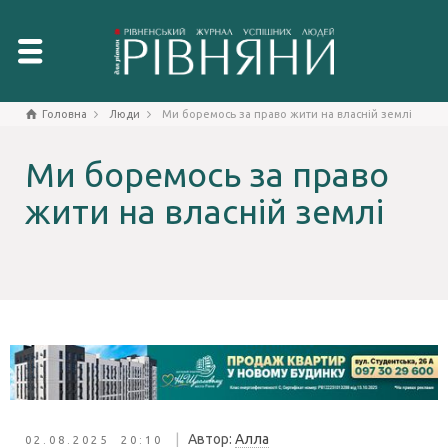
Головна
Люди
Ми боремось за право жити на власній землі
Ми боремось за право
жити на власній землі
|
Автор:
Алла
02.08.2025 20:10