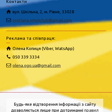
Контакти
вул. Шкільна, 2, м. Рівне, 33028
svetlana.omelchuk@gmail.com
Реклама та співпраця:
Олена Копиця (Viber, WatsApp)
050 339 3334
olena.ogo.ua@gmail.com
Будь-яке відтворення інформації з сайту
дозволяється лише при дотриманні
правил