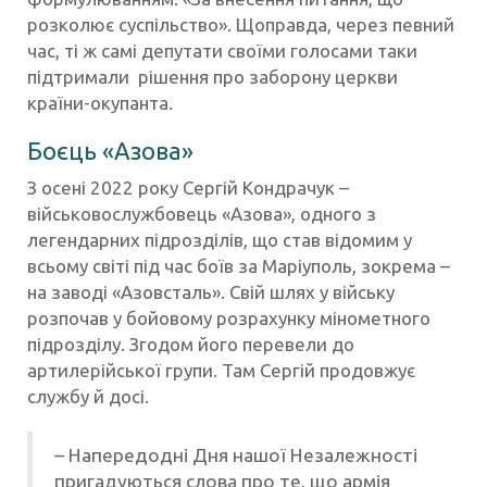
розколює суспільство». Щоправда, через певний
час, ті ж самі депутати своїми голосами таки
підтримали рішення про заборону церкви
країни-окупанта.
Боєць «Азова»
З осені 2022 року Сергій Кондрачук –
військовослужбовець «Азова», одного з
легендарних підрозділів, що став відомим у
всьому світі під час боїв за Маріуполь, зокрема –
на заводі «Азовсталь». Свій шлях у війську
розпочав у бойовому розрахунку мінометного
підрозділу. Згодом його перевели до
артилерійської групи. Там Сергій продовжує
службу й досі.
– Напередодні Дня нашої Незалежності
пригадуються слова про те, що армія