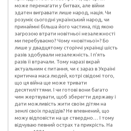
може перемагати у битвах, але війни
здатен вигравати лише народ, нація. Чи
розуміє сьогодні український народ, чи
принаймні більша його частина, під якою
загрозою втрати новітньої незалежності
ми перебуваємо? Чому «новітньої»? Бо
лише у двадцятому сторіччі українці шість
разів здобували незалежність. І п’ять
разів її втрачали. Тому наразі вкрай
актуальним є питання, чи є зараз в Україні
критична маса людей, котрі свідомі того,
що ця війна ще може тривати
десятиліттями. І чи готові вони багато
чим жертвувати, щоб зберегти державу і
дати можливість жити своїм дітям на
землі своїх прадідів? Не впевнений, що
можу відповісти на це ствердно… І тому
відчуваю певний острах та прикрість. На