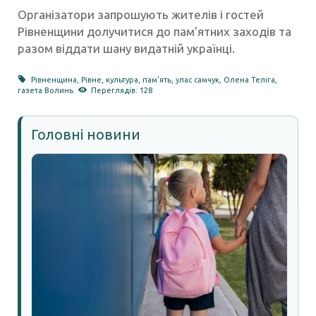
Організатори запрошують жителів і гостей
Рівненщини долучитися до пам’ятних заходів та
разом віддати шану видатній українці.
Рівненщина
,
Рівне
,
культура
,
пам'ять
,
улас самчук
,
Олена Теліга
,
газета Волинь
Переглядів: 128
Головні новини