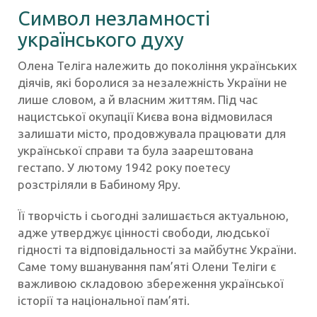
Символ незламності
українського духу
Олена Теліга належить до покоління українських
діячів, які боролися за незалежність України не
лише словом, а й власним життям. Під час
нацистської окупації Києва вона відмовилася
залишати місто, продовжувала працювати для
української справи та була заарештована
гестапо. У лютому 1942 року поетесу
розстріляли в Бабиному Яру.
Її творчість і сьогодні залишається актуальною,
адже утверджує цінності свободи, людської
гідності та відповідальності за майбутнє України.
Саме тому вшанування пам’яті Олени Теліги є
важливою складовою збереження української
історії та національної пам’яті.