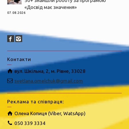
50+ знайшли роботу за програмою
«Досвід має значення»
07.08.2026
Контакти
вул. Шкільна, 2, м. Рівне, 33028
svetlana.omelchuk@gmail.com
Реклама та співпраця:
Олена Копиця (Viber, WatsApp)
050 339 3334