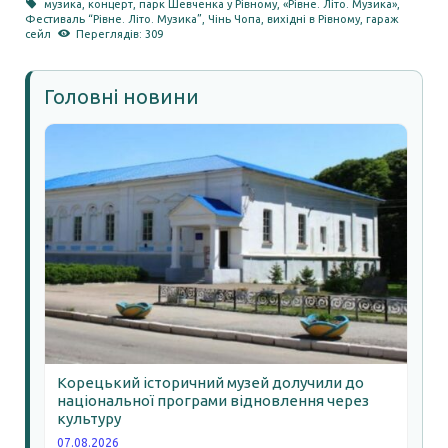
музика
,
концерт
,
парк Шевченка у Рівному
,
«Рівне. Літо. Музика»
,
Фестиваль “Рівне. Літо. Музика”
,
Чінь Чопа
,
вихідні в Рівному
,
гараж
сейл
Переглядів: 309
Головні новини
Корецький історичний музей долучили до
національної програми відновлення через
культуру
07.08.2026