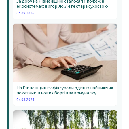
За добу на Рівненщині сталося 11 пожеж в
екосистемах: вигоріло 3,4 гектара сухостою
04.08.2026
На Рівненщині зафіксували один із найнижчих
показників нових боргів за комуналку
04.08.2026