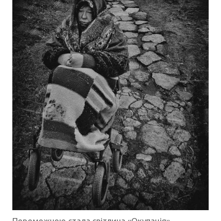
Переможною стала світлина «Окупація»