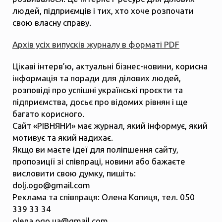
людей, підприємців і тих, хто хоче розпочати
свою власну справу.
Архів усіх випусків журналу в форматі PDF
Цікаві інтерв’ю, актуальні бізнес-новини, корисна
інформація та поради для ділових людей,
розповіді про успішні українські проєкти та
підприємства, досьє про відомих рівнян і ще
багато корисного.
Сайт «РІВНЯНИ» має журнал, який інформує, який
мотивує та який надихає.
Якщо ви маєте ідеї для поліпшення сайту,
пропозиції зі співпраці, новини або бажаєте
висловити свою думку, пишіть:
dolj.ogo@gmail.com
Реклама та співпраця: Олена Копиця, тел. 050
339 33 34
olena.ogo.ua@gmail.com