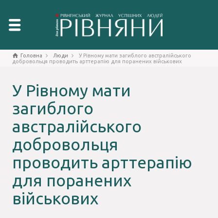
Головна
Люди
У Рівному мати загиблого австралійського
добровольця проводить арттерапію для поранених військових
У Рівному мати
загиблого
австралійського
добровольця
проводить арттерапію
для поранених
військових