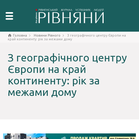
Головна
Новини Рівного
З географічного центру Європи на
край континенту: рік за межами дому
З географічного центру
Європи на край
континенту: рік за
межами дому