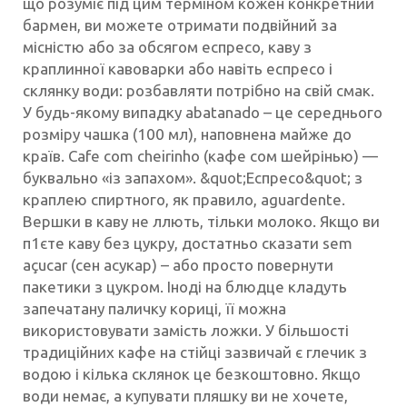
що розуміє під цим терміном кожен конкретний
бармен, ви можете отримати подвійний за
місністю або за обсягом еспресо, каву з
краплинної кавоварки або навіть еспресо і
склянку води: розбавляти потрібно на свій смак.
У будь-якому випадку abatanado – це середнього
розміру чашка (100 мл), наповнена майже до
країв. Cafe com cheirinho (кафе сом шейрінью) —
буквально «із запахом». &quot;Еспресо&quot; з
краплею спиртного, як правило, aguardente.
Вершки в каву не ллють, тільки молоко. Якщо ви
п1єте каву без цукру, достатньо сказати sem
açucar (сен асукар) – або просто повернути
пакетики з цукром. Іноді на блюдце кладуть
запечатану паличку кориці, її можна
використовувати замість ложки. У більшості
традиційних кафе на стійці зазвичай є глечик з
водою і кілька склянок це безкоштовно. Якщо
води немає, а купувати пляшку ви не хочете,