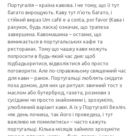
Португалія – країна кавова. І не тому, що її тут
багато вирощують. Каву тут п’ють багато, і
стійкий вираз Um café e a conta, por favor (Кава і
рахунок, будь ласка) означає, що трапеза
завершена. Кавомашина – останнє, що
вимикається в португальських кафе та
ресторанах. Тому що чашку кави можуть
попросити в будь-який час дня: щоб
підбадьоритися, відволіктися або просто
поговорити. Але по-справжньому священний час
для кави – ранок. Португальці люблять снідати
поза домом, для них це ритуал: звичний тост з
маслом або бутерброд, газета, розмови з
сусідами чи просто знайомими і, зрозуміло,
улюблений варіант кави. А їх у Португалії безліч.
«як день почнеш, так його і проведеш, і тут
важливо не помилитись» – часто кажуть
португальці. Кілька місяців зайняло зрозуміти