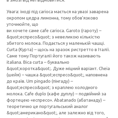
Увага: іноді під carioca мається на увазі заварена
окропом цедра лимонна, тому обов’язково
уточнюйте, що
ви хочете саме cafe carioca. Garoto (гароту) –
&quot;еспресо&quot; з невеликою кількістю
збитого молока. Подається у маленькій чашці.
Curta (Курта) – щось на зразок ристретто в Італії.
Саме тому Португалії його також називають
italiana. Bica curta – буквально
&quot;коротка&quot;. Дуже міцний варіант. Cheia
(шейя) – чашка &quot;еспресо&quot;, наповнена
до країв. Um pingado (пінгаду) –
&quot;еспресо&quot; з краплею холодного
молока. Cafe duplo (кафе дуплу) – подвійний за
фортецею «еспресо». Аbatanado (абатанаду) –
теоретично це португальський аналог
&quot;американо&quot;, але залежно від того,