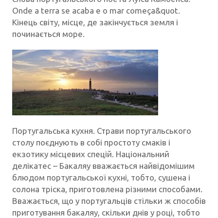
Onde a terra se acaba e o mar começa&quot.
Кінець світу, місце, де закінчується земля і
починається море.
Португальська кухня. Страви португальського
столу поєднують в собі простоту смаків і
екзотику місцевих спецій. Національний
делікатес – Бакаляу вважається найвідомішим
блюдом португальської кухні, тобто, сушена і
солона тріска, приготовлена різними способами.
Вважається, що у португальців стільки ж способів
приготування бакаляу, скільки днів у році, тобто