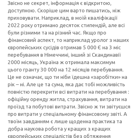
Звісно не секрет, інформація є відкритою,
доступною. Скоріше цим варто пишатись, ніж
приховувати. Наприклад, в моїй кваліфікації
2022 року отримано десяток стипендій, але всі
були різними та на різний час. Якщо про
фінансовий аспект, то наприклад уролог з наших
європейських сусідів отримав 5 000 Є на 3 міс
перебування в Німеччині, інший зі Скандинавії
2000 місяць, Україна ж отримала максимум
цього гранту 30 000 на 12 місяців перебування.
Це не означає, що ти ніби їдешна «заробітки» на
рік – ні. Але це та сума, яка дає тобі можливість
повністю перекрити всі витрати на перебування :
офіційну оренду житла, страхування, витрати на
проїзд та побутові витрати. Звісно ж ти звітуєшся
про витрати у спеціальному фінансовому звіті. А
твоїм завданням є лише щоденна практика та
добра наукова робота у кращих з кращих
європейських спеціалістів без обтяження