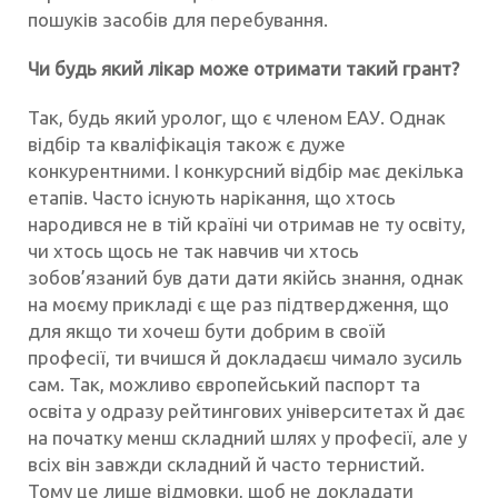
пошуків засобів для перебування.
Чи будь який лікар може отримати такий грант?
Так, будь який уролог, що є членом ЕАУ. Однак
відбір та кваліфікація також є дуже
конкурентними. І конкурсний відбір має декілька
етапів. Часто існують нарікання, що хтось
народився не в тій країні чи отримав не ту освіту,
чи хтось щось не так навчив чи хтось
зобов’язаний був дати дати якійсь знання, однак
на моєму прикладі є ще раз підтвердження, що
для якщо ти хочеш бути добрим в своїй
професії, ти вчишся й докладаєш чимало зусиль
сам. Так, можливо європейський паспорт та
освіта у одразу рейтингових університетах й дає
на початку менш складний шлях у професії, але у
всіх він завжди складний й часто тернистий.
Тому це лише відмовки, щоб не докладати