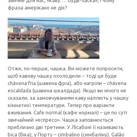
звичне для нас, «каву…. будь-ласка», і чому
фраза амерікано не діє?
Отже, по-перше, чашка. Ви можете попросити,
щоб кавову чашку охолодили – тоді це буде
chávena fria (шавена фріа), або нагріли – chávena
escaldada (шавена шкалдада). Якщо ви нічого не
сказали, за замовчуванням каву наллють у чашку
кімнатної температури. Тепер про варіанти
вживання. Cafe normal (кафе нормал) – це по суті
звичайний «еспресо». Чашка заповнюється
приблизно дві третини. У Лісабоні її називають
bica (біка), у Порту – cimbalino (симбаліну). Galão