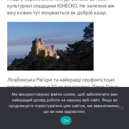
культурної спадщини ЮНЕСКО. Не залежно вік
віку кожен тут почувається як добрій казці.
Лісабонська Рів’єри та найкращі серфінгістські
пляжі світу лише в 20 хв від столиці. Пляж Гіншу
та Паща Диявола. – Подорож до пекла!
Ми використовуємо файли cookie, щоб забезпечити вам
найкращий досвід роботи на нашому веб-сайті. Якщо ви
Жартівливо кажуть португальці, звичайно, але
продовжуєте користуватися цим сайтом, ми вважатимемо,
це місце з особливою енергетикою. Тут, у
що ви ним задоволені.
ущелині Бока ду Інферно (назву перекладають як
Ok
«Брама Пекла» чи частіше «Паща диявола») йде
вічна боротьба океану і скель. Тут не тільки