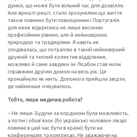
думки, що може бути вільний час для дозвілля.
Але врешті-решт, стало зрозумілим що життя
також повинно бути повноцінним і Португалія
для мене відкрилась не лише високим
професійним рівнем, але й неймовірною
природою та традиціями. Я навіть не
сподівалась, що потраплю в такий неймовірний
дружній та теплий колектив відділення,
можливо й саме завдяки їм Лісабон став моїм
справжнім другим домом на весь рік. Це
промайнуло як мить. Допомога прийшла звідти,
де найменше очікувалось.
Тобто, лише медична робота?
– Не лише. Будучи за кордоном була можливість,
а потім і обов’язок (бо українські чоловіки-лікарі
повинні в цей час бути в країні) бути на
конференціях та конгресах. Не зважаючи на