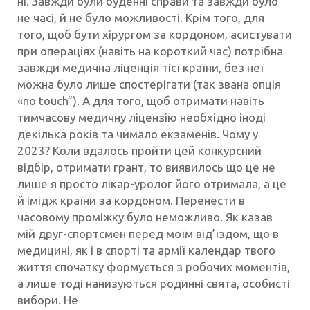
ні. Завжди були буденні справи та завжди було
не часі, й не було можливості. Крім того, для
того, щоб бути хірургом за кордоном, асистувати
при операціях (навіть на короткий час) потрібна
завжди медична ліценція тієї країни, без неї
можна було лише спостерігати (так звана опція
«no touch”). А для того, щоб отримати навіть
тимчасову медичну ліцензію необхідно іноді
декілька років та чимало екзаменів. Чому у
2023? Коли вдалось пройти цей конкурсний
відбір, отримати грант, то виявилось що це не
лише я просто лікар-уролог його отримала, а це
й імідж країни за кордоном. Перенести в
часовому проміжку було неможливо. Як казав
мій друг-спортсмен перед моїм від’їздом, що в
медицині, як і в спорті та армії календар твого
життя спочатку формується з робочих моментів,
а лише тоді нанизуються родинні свята, особисті
вибори. Не