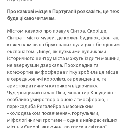
Про казкові місця в Португалії розкажіть, це теж
буде цікаво читачам.
Містом-казкою про праву є Сінтра. Скоріше,
Сінтра – місто-музей, де кожен будинок, фонтан,
кожен камінь на брукованих вулицях є безцінним
експонатом. Дивує, як вузькими вуличками
історичного центру міста можуть їздити машини,
не звернувши дзеркала. Прохоладна та
комфортна амфосфера влітку зробила це місце
в середньовіччі королівська резиденція, та
аристократичним куточком відпочинку.
Чудернацький палац Піна, монастир Капуцинів з
особливо умиротворюючою атмосферою, і
парк-садиба Регалейра з масонським
«колодязьком посвячення», горгульями,
міфологічними гротами – одне з найкрасивіших
місць у Європі, включені до списків світової