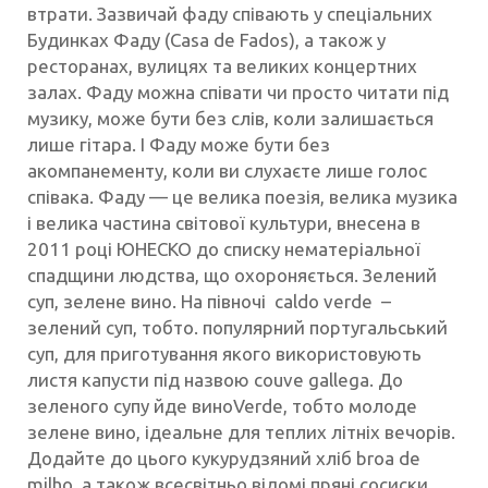
втрати. Зазвичай фаду співають у спеціальних
Будинках Фаду (Casa de Fados), а також у
ресторанах, вулицях та великих концертних
залах. Фаду можна співати чи просто читати під
музику, може бути без слів, коли залишається
лише гітара. І Фаду може бути без
акомпанементу, коли ви слухаєте лише голос
співака. Фаду — це велика поезія, велика музика
і велика частина світової культури, внесена в
2011 році ЮНЕСКО до списку нематеріальної
спадщини людства, що охороняється. Зелений
суп, зелене вино. На півночі caldo verde –
зелений суп, тобто. популярний португальський
суп, для приготування якого використовують
листя капусти під назвою couve gallega. До
зеленого супу йде виноVerde, тобто молоде
зелене вино, ідеальне для теплих літніх вечорів.
Додайте до цього кукурудзяний хліб broa de
milho, а також всесвітньо відомі пряні сосиски