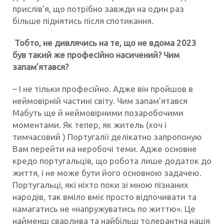
прислів’я, що потрібно завжди на один раз
більше піднятись після спотикання.
Тобто, не дивлячись на те, що не вдома 2023
був такий же професійно насичений? Чим
запам’ятався?
– І не тільки професійно. Адже він пройшов в
неймовірній частині світу. Чим запам’ятався
Мабуть ще й неймовірними позаробочими
моментами. Як тепер, як житель (хоч і
тимчасовий ) Португалії делікатно запропоную
Вам перейти на неробочі теми. Адже основне
кредо португальців, що робота лише додаток до
життя, і не може бути його основною задачею.
Португальці, які ніхто поки зі мною пізнаних
народів, так вміло вміє просто відпочивати та
намагатись не «напружуватись по життю». Це
найменш сварлива та найбільш толерантна нація