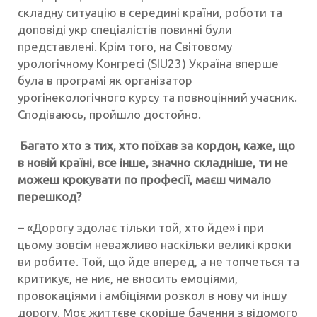
складну ситуацію в середині країни, роботи та
доповіді укр спеціалістів повинні були
представлені. Крім того, на Світовому
урологічному Конгресі (SIU23) Україна вперше
була в програмі як організатор
урогінекологічного курсу та повноцінний учасник.
Сподіваюсь, пройшло достойно.
Багато хто з тих, хто поїхав за кордон, каже, що
в новій країні, все інше, значно складніше, ти не
можеш крокувати по професії, маєш чимало
перешкод?
– «Дорогу здолає тільки той, хто йде» і при
цьому зовсім неважливо наскільки великі кроки
ви робите. Той, що йде вперед, а не топчеться та
критикує, не ниє, не вносить емоціями,
провокаціями і амбіціями розкол в нову чи іншу
дорогу. Моє життєве скоріше бачення з відомого