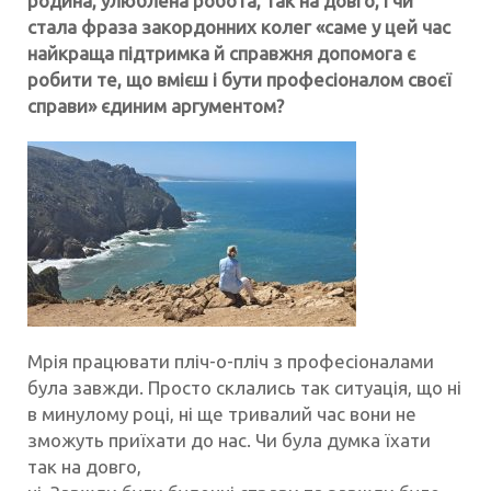
родина, улюблена робота,
так на довго, і чи
стала фраза закордонних колег «саме у цей час
найкраща підтримка й справжня
допомога є
робити те, що вмієш і бути професіоналом своєї
справи» єдиним аргументом?
Мрія працювати пліч-о-пліч з професіоналами
була завжди. Просто склались так ситуація, що ні
в минулому році, ні ще тривалий час вони не
зможуть приїхати до нас. Чи була думка їхати
так на довго,