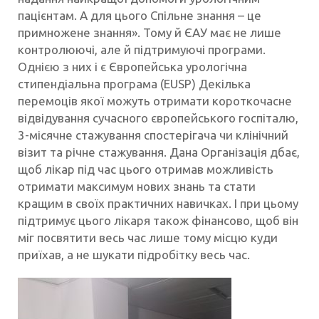
пацієнтам. А для цього Спільне знання – це
примножене знання». Тому й ЄАУ має не лише
контролюючі, але й підтримуючі програми.
Однією з них і є Європейська урологічна
стипендіальна програма (EUSP) Декілька
перемоців якої можуть отримати короткочасне
відвідування сучасного європейського госпіталю,
3-місячне стажування спостерігача чи клінічний
візит та річне стажування. Дана Організація дбає,
щоб лікар під час цього отримав можливість
отримати максимум нових знань та стати
кращим в своїх практичних навичках. І при цьому
підтримує цього лікаря також фінансово, щоб він
міг посвятити весь час лише тому місцю куди
приїхав, а не шукати підробітку весь час.