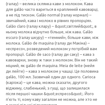
(галау) – велика склянка кави з молоком. Кава
для galão часто вариться в краплинній кавоварці,
а не під тиском. Galão normal (галау нормал) –
звичайний, кава і молоко в рівних пропорціях.
Galão claro (галау клару) – &quot;світлий&quot;, в
ньому молока відчутно більше, ніж кава. Galão
escuro (галау шкуру) – «темний», більше кави, ніж
молока. Galão de maquina (галау ди Макіна) –
«еспресо», розведений молоком у потрібній вам
пропорції. Galão de saco (галау ди саку) – кава з
кавоварки, знову ж таки з молоком. Він не такий
міцний, як galão de maquina. Meia de leite (мейя
ди лейте) – кава з молоком у чашці. Це половина
galão, 100 мл. Зазвичай один до одного. Carioca
(каріока) – це кава, можна сказати, другого
віджиму, слабенький, з гущі, що залишилася
після першої чашки &quot;еспресо&quot;. Його
п’ють ті, кому каву загалом не можна, але хто не
в змозі від неї відмовитися.