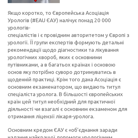
Якщо коротко, то Європейська Асоціація
Урологів (#EAU ЄАУ) налічує понад 20 000
урологів-
спеціалістів і є провідним авторитетом у Європі з
урології. ЇЇ групи експертів формують детальні
рекомендації щодо діагностики та лікування
урологічних хвороб, яких є основними
путівниками, а в багатьох країнах і основою
основ яку потрібно суворо дотримуватись в
щоденній практиці. Крім того дана Асоціація є
основним екзаменатором, що видають титул
спеціаліста уролога. В більшості європейських
країн цей титул необхідний для практичної
діяльності чи взагалі є основним екзаменом для
отримання ліцензії лікаря-уролога.
Основним кредом ЄАУ є «об’єднання заради
надання найкращої допомоги урологічним