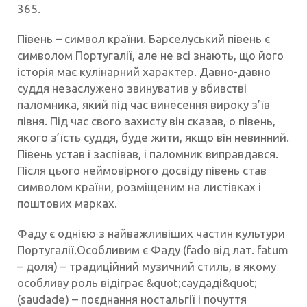
365.
Півень – символ країни. Барселуський півень є
символом Португалії, але не всі знають, що його
історія має кулінарний характер. Давно-давно
суддя незаслужено звинуватив у вбивстві
паломника, який під час винесення вироку з’їв
півня. Під час свого захисту він сказав, о півень,
якого з’їсть суддя, буде жити, якщо він невинний.
Півень устав і заспівав, і паломник виправдався.
Після цього неймовірного досвіду півень став
символом країни, розміщеним на листівках і
поштових марках.
Фаду є однією з найважливіших частин культури
Португалії.Особливим є Фаду (fado від лат. fatum
– доля) – традиційний музичний стиль, в якому
особливу роль відіграє &quot;саудаді&quot;
(saudade) – поєднання ностальгії і почуття