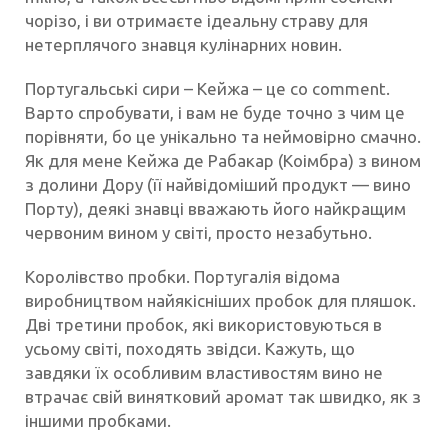
чорізо, і ви отримаєте ідеальну страву для
нетерплячого знавця кулінарних новин.
Португальські сири – Кейжа – це co comment.
Варто спробувати, і вам не буде точно з чим це
порівняти, бо це унікально та неймовірно смачно.
Як для мене Кейжа де Рабакар (Коімбра) з вином
з долини Дору (її найвідоміший продукт — вино
Порту), деякі знавці вважають його найкращим
червоним вином у світі, просто незабутьно.
Королівство пробки. Португалія відома
виробництвом найякісніших пробок для пляшок.
Дві третини пробок, які використовуються в
усьому світі, походять звідси. Кажуть, що
завдяки їх особливим властивостям вино не
втрачає свій винятковий аромат так швидко, як з
іншими пробками.