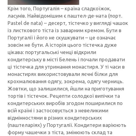
Крім того, Португалія – країна сладкоїжок,
ласунів. Найвідомішим є паштел-де-ната (порт.
Pastel de nata) – десерт, тістечко у вигляді чашок
із листкового тіста із заварним кремом. Бути в
Португалії і його не скушкувати – це означає
зовсім не бути. А історія цього тістечка дуже
цікава: португальські ченці відкрили
кондитерську в місті Белень і почали продавати
ці тістечка для утримання монастиря. У ті часи в
монастирях використовували яєчні білки для
крохмалювання одягу, зокрема, одягу черниць.
Жовтки, що залишилися, йшли на приготування
тортів і тістечок. Рецепти солодкої випічки та
кондитерських виробів згодом поширилися по
всій країні і застосовується з невеликими
відмінностями в різних кондитерських
(паштеларіях) у Португалії. Кондитери варіюють
форму чашечки з тіста, змінюють склад та