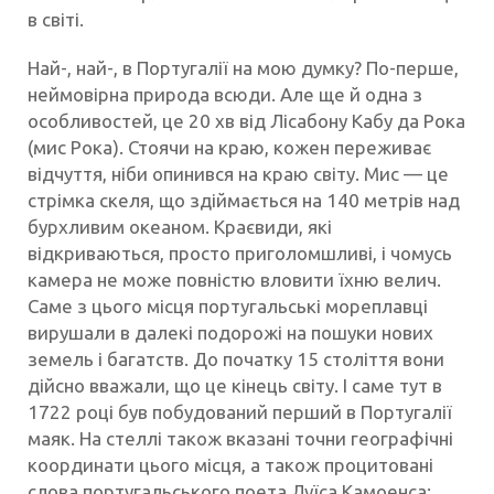
в світі.
Най-, най-, в Португалії на мою думку? По-перше,
неймовірна природа всюди. Але ще й одна з
особливостей, це 20 хв від Лісабону Кабу да Рока
(мис Рока). Стоячи на краю, кожен переживає
відчуття, ніби опинився на краю світу. Мис — це
стрімка скеля, що здіймається на 140 метрів над
бурхливим океаном. Краєвиди, які
відкриваються, просто приголомшливі, і чомусь
камера не може повністю вловити їхню велич.
Саме з цього місця португальські мореплавці
вирушали в далекі подорожі на пошуки нових
земель і багатств. До початку 15 століття вони
дійсно вважали, що це кінець світу. І саме тут в
1722 році був побудований перший в Португалії
маяк. На стеллі також вказані точни географічні
координати цього місця, а також процитовані
слова португальського поета Луїса Камоенса: