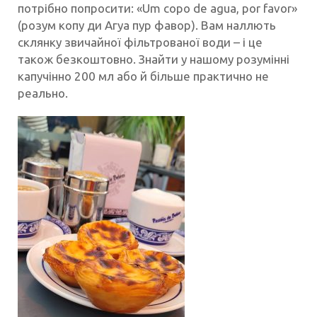
потрібно попросити: «Um copo de agua, por favor»
(розум копу ди Агуа пур фавор). Вам наллють
склянку звичайної фільтрованої води – і це
також безкоштовно. Знайти у нашому розумінні
капучінно 200 мл або й більше практично не
реально.