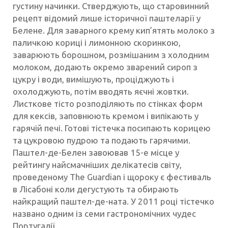
густину начинки. Стверджують, що старовинний
рецепт відомий лише історичної паштеларії у
Белене. Для заварного крему кип’ятять молоко з
паличкою кориці і лимонною скоринкою,
заварюють борошном, розмішаним з холодним
молоком, додають окремо зварений сироп з
цукру і води, вимішують, проціджують і
охолоджують, потім вводять яєчні жовтки.
Листкове тісто розподіляють по стінках форм
для кексів, заповнюють кремом і випікають у
гарячій печі. Готові тістечка посипають корицею
та цукровою пудрою та подають гарячими.
Паштел-де-Белен завоював 15-е місце у
рейтингу найсмачніших делікатесів світу,
проведеному The Guardian і щороку є фестиваль
в Лісабоні коли дегустують та обирають
найкращий паштел-де-ната. У 2011 році тістечко
названо одним із семи гастрономічних чудес
Португалії.