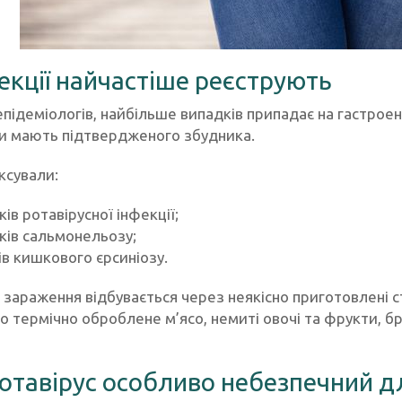
фекції найчастіше реєструють
епідеміологів, найбільше випадків припадає на гастрое
и мають підтвердженого збудника.
ксували:
ів ротавірусної інфекції;
ків сальмонельозу;
ів кишкового єрсиніозу.
зараження відбувається через неякісно приготовлені ст
 термічно оброблене м’ясо, немиті овочі та фрукти, бру
отавірус особливо небезпечний д