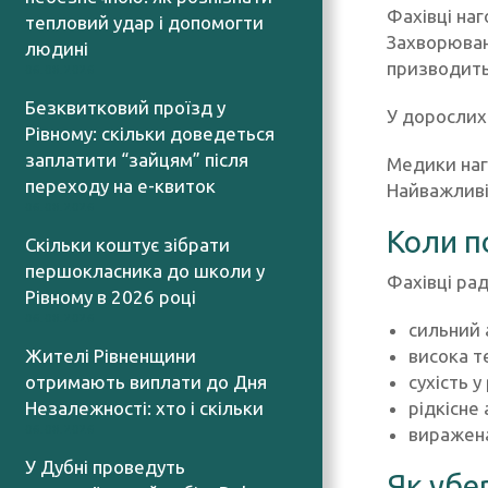
Фахівці наг
тепловий удар і допомогти
Захворюван
людині
призводить
06.08.2026
Безквитковий проїзд у
У дорослих
Рівному: скільки доведеться
заплатити “зайцям” після
Медики нага
переходу на е-квиток
Найважливі
06.08.2026
Коли п
Скільки коштує зібрати
першокласника до школи у
Фахівці ра
Рівному в 2026 році
06.08.2026
сильний 
висока т
Жителі Рівненщини
сухість у
отримають виплати до Дня
рідкісне
Незалежності: хто і скільки
06.08.2026
виражена
У Дубні проведуть
Як убе