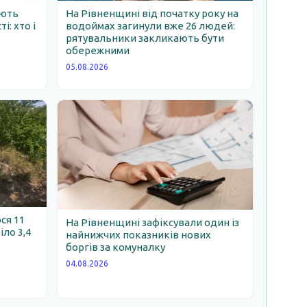
ають
На Рівненщині від початку року на
: хто і
водоймах загинули вже 26 людей:
рятувальники закликають бути
обережними
05.08.2026
ся 11
На Рівненщині зафіксували один із
іло 3,4
найнижчих показників нових
боргів за комуналку
04.08.2026