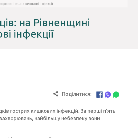
ворюваність на кишкові інфекції
ців: на Рівненщині
ві інфекції
Поділитися:
дків гострих кишкових інфекцій. За перші п’ять
х захворювань, найбільшу небезпеку вони