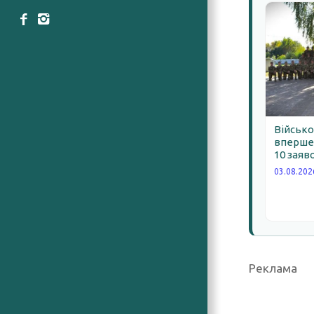
Військо
вперше 
10 заяв
03.08.202
Реклама