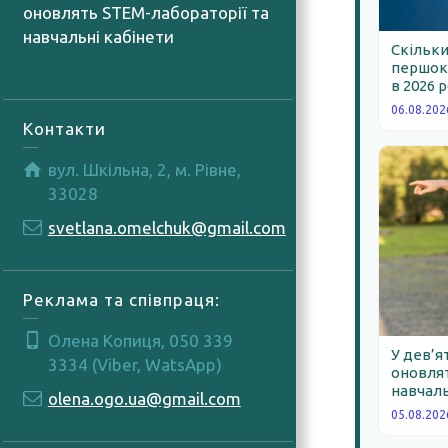
оновлять STEM-лабораторії та
навчальні кабінети
Скільки
05.08.2026
першокл
в 2026 
06.08.202
Контакти
вул. Шкільна, 2, м. Рівне,
33028
svetlana.omelchuk@gmail.com
Реклама та співпраця:
Олена Копиця, 050 339
У дев’я
3334 (Viber, WatsApp)
оновлят
навчаль
olena.ogo.ua@gmail.com
05.08.202