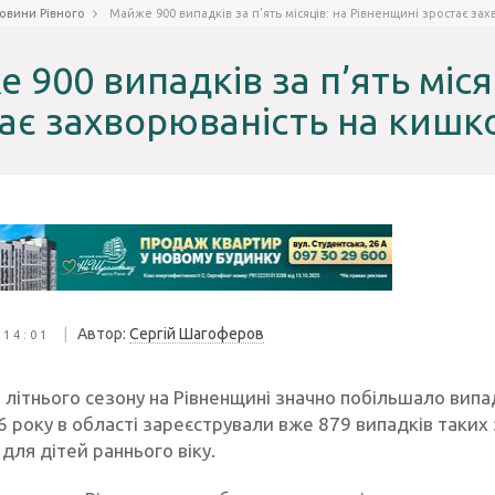
овини Рівного
Майже 900 випадків за п’ять місяців: на Рівненщині зростає зах
 900 випадків за п’ять міся
ає захворюваність на кишко
|
Автор:
Сергій Шагоферов
 14:01
 літнього сезону на Рівненщині значно побільшало випа
26 року в області зареєстрували вже 879 випадків таки
для дітей раннього віку.