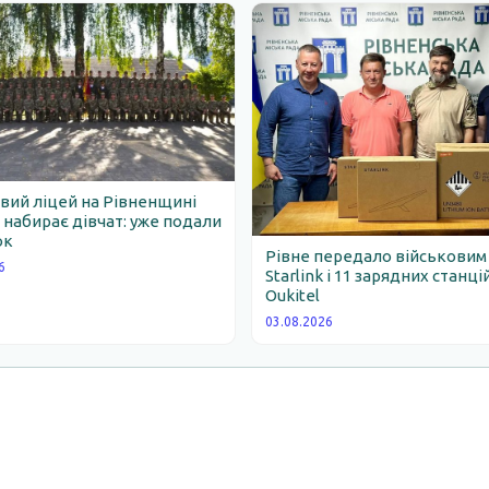
вий ліцей на Рівненщині
набирає дівчат: уже подали
ок
Рівне передало військовим
6
Starlink і 11 зарядних станці
Oukitel
03.08.2026