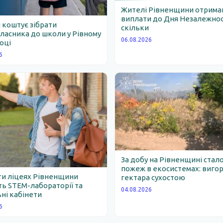
Жителі Рівненщини отрим
виплати до Дня Незалежності
 коштує зібрати
скільки
асника до школи у Рівному
06.08.2026
році
6
За добу на Рівненщині стало
пожеж в екосистемах: вигор
ти ліцеях Рівненщини
гектара сухостою
ь STEM-лабораторії та
04.08.2026
ні кабінети
6