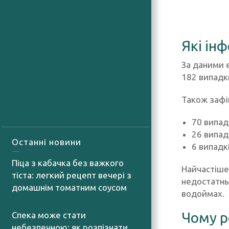
Які ін
За даними 
182 випадк
Також зафі
70 випадк
26 випад
Останні новини
6 випадк
Піца з кабачка без важкого
Найчастіше 
тіста: легкий рецепт вечері з
недостатньо
домашнім томатним соусом
водоймах.
06.08.2026
Чому р
Спека може стати
небезпечною: як розпізнати