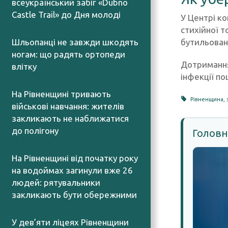
всеукраїнський забіг «Dubno
Castle Trail» до Дня молоді
У Центрі к
05.08.2026
стихійної т
бутильован
Шльопанці не завжди шкодять
ногам: що радять ортопеди
Дотримання 
влітку
інфекції п
05.08.2026
На Рівненщині тривають
Рівненщина
,
військові навчання: жителів
закликають не наближатися
до полігону
Головн
05.08.2026
На Рівненщині від початку року
на водоймах загинули вже 26
людей: рятувальники
закликають бути обережними
05.08.2026
У дев’яти ліцеях Рівненщини