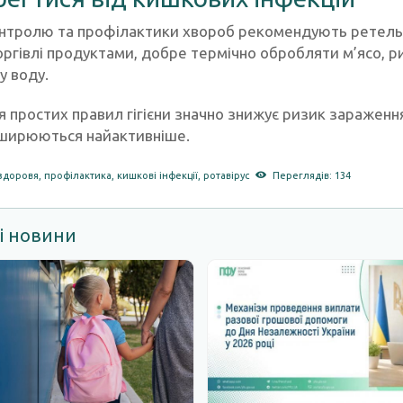
онтролю та профілактики хвороб рекомендують ретельно
оргівлі продуктами, добре термічно обробляти м’ясо, р
у воду.
простих правил гігієни значно знижує ризик зараження,
оширюються найактивніше.
здоровя
,
профілактика
,
кишкові інфекції
,
ротавірус
Переглядів: 134
і новини