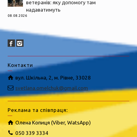
ветеранів: яку допомогу там
надаватимуть
08.08.2026
Контакти
вул. Шкільна, 2, м. Рівне, 33028
svetlana.omelchuk@gmail.com
Реклама та співпраця:
Олена Копиця (Viber, WatsApp)
050 339 3334