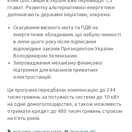
електростанцій в Україні вже перевищує 1,5
гігават. Розвитку альтернативної енергетики
допомагають державні ініціативи, зокрема:
Скасування ввізного мита та ПДВ на
енергетичне обладнання, що набуло чинності
в липні цього року після підписання
відповідних законів Президентом України
Володимиром Зеленським.
Запровадження механізму фінансової
підтримки для власників приватних
електростанцій.
Ця програма передбачає компенсацію до 244
тисяч гривень за потужність системи до 10 кВт
на одне домогосподарство, а також можливість
отримати кредит до 480 тисяч гривень строком
на п’ять років.
місто рівне
,
олександр коваль
Переглядів: 407