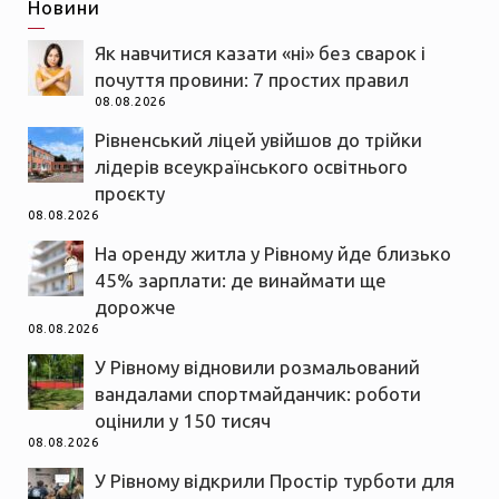
Новини
Як навчитися казати «ні» без сварок і
почуття провини: 7 простих правил
08.08.2026
Рівненський ліцей увійшов до трійки
лідерів всеукраїнського освітнього
проєкту
08.08.2026
На оренду житла у Рівному йде близько
45% зарплати: де винаймати ще
дорожче
08.08.2026
У Рівному відновили розмальований
вандалами спортмайданчик: роботи
оцінили у 150 тисяч
08.08.2026
У Рівному відкрили Простір турботи для