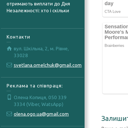
отримають виплати до Дня
Незалежності: хто і скільки
06.08.2026
Контакти
вул. Шкільна, 2, м. Рівне,
33028
svetlana.omelchuk@gmail.com
Реклама та співпраця:
Олена Копиця, 050 339
3334 (Viber, WatsApp)
olena.ogo.ua@gmail.com
Залиши