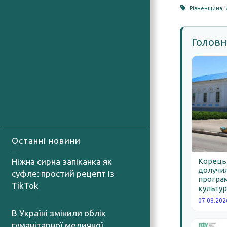
Рівненщина
,
Головн
Останні новини
Ніжна сирна запіканка як
Корецьк
долучил
суфле: простий рецепт із
програм
TikTok
культур
07.08.2026
07.08.202
В Україні змінили облік
гуманітарної медичної