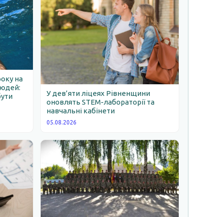
року на
людей:
У дев’яти ліцеях Рівненщини
бути
оновлять STEM-лабораторії та
навчальні кабінети
05.08.2026