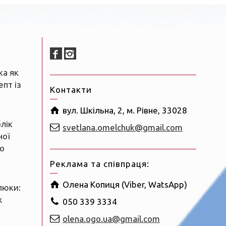
ка як
пт із
Контакти
вул. Шкільна, 2, м. Рівне, 33028
блік
svetlana.omelchuk@gmail.com
ної
о
Реклама та співпраця:
Олена Копиця (Viber, WatsApp)
люки:
ж
050 339 3334
olena.ogo.ua@gmail.com