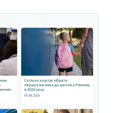
щини
Скільки коштує зібрати
а
першокласника до школи у Рівному
чення»
в 2026 році
06.08.2026