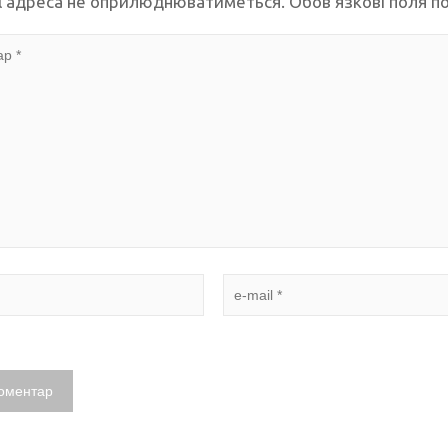
l адреса не оприлюднюватиметься.
Обов’язкові поля п