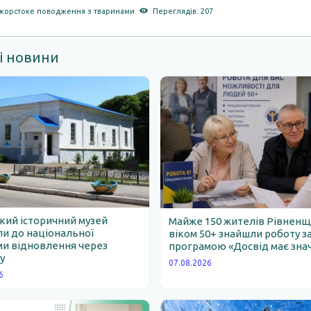
жорстоке поводження з тваринами
Переглядів: 207
і новини
ий історичний музей
Майже 150 жителів Рівнен
и до національної
віком 50+ знайшли роботу з
и відновлення через
програмою «Досвід має зна
у
07.08.2026
6