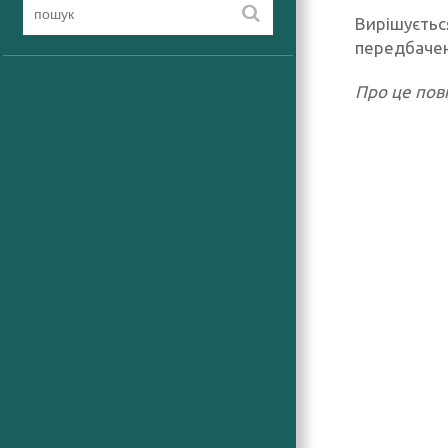
Вирішуєтьс
передбачен
Про це пові