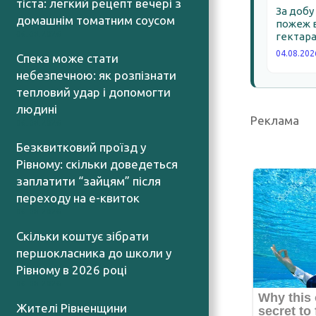
тіста: легкий рецепт вечері з
За добу
домашнім томатним соусом
пожеж в
06.08.2026
гектара
04.08.202
Спека може стати
небезпечною: як розпізнати
тепловий удар і допомогти
людині
Реклама
06.08.2026
Безквитковий проїзд у
Рівному: скільки доведеться
заплатити “зайцям” після
переходу на е-квиток
06.08.2026
Скільки коштує зібрати
першокласника до школи у
Рівному в 2026 році
06.08.2026
Жителі Рівненщини