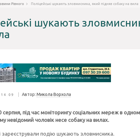
овини Рівного
Поліцейські шукають зловмисника, який підняв собаку на вила
ейські шукають зловмисник
ла
|
Автор:
Микола Ворхола
 14:09
0 серпня, під час моніторингу соціальних мереж в одном
ому невідомий чоловік несе собаку на вилах.
і зареєстрували подію шукають зловмисника.