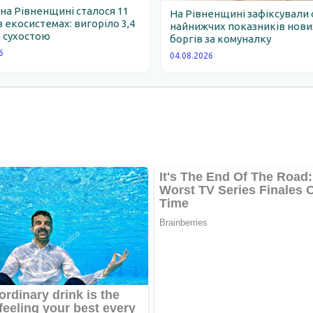
 на Рівненщині сталося 11
На Рівненщині зафіксували 
 екосистемах: вигоріло 3,4
найнижчих показників нови
 сухостою
боргів за комуналку
6
04.08.2026