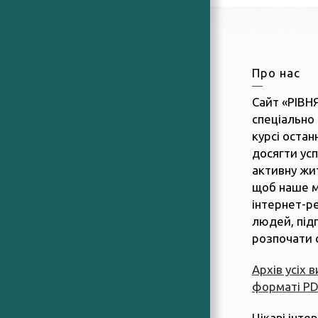
Про нас
Сайт «РІВН
спеціально 
курсі останн
досягти усп
активну жит
щоб наше м
інтернет-р
людей, підп
розпочати 
Архів усіх 
форматі P
Цікаві інте