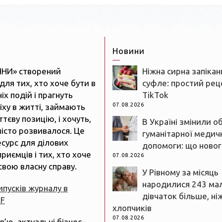
Новини
ЯНИ» створений
Ніжна сирна запікан
для тих, хто хоче бути в
суфле: простий реце
іх подій і прагнуть
TikTok
07.08.2026
іху в житті, займають
тєву позицію, і хочуть,
В Україні змінили о
істо розвивалося. Це
гуманітарної медич
есурс для ділових
допомоги: що новог
риємців і тих, хто хоче
07.08.2026
свою власну справу.
У Рівному за місяць
народилися 243 ма
випусків журналу в
дівчаток більше, ні
DF
хлопчиків
07.08.2026
рв’ю, актуальні бізнес-