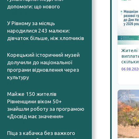
допомоги: що нового
07.08.2026
У Рівному за місяць
народилися 243 малюки:
дівчаток більше, ніж хлопчиків
07.08.2026
Жителі
Корецький історичний музей
виплати
скільки
долучили до національної
програми відновлення через
06.08.202
культуру
07.08.2026
Майже 150 жителів
Рівненщини віком 50+
знайшли роботу за програмою
«Досвід має значення»
07.08.2026
Піца з кабачка без важкого