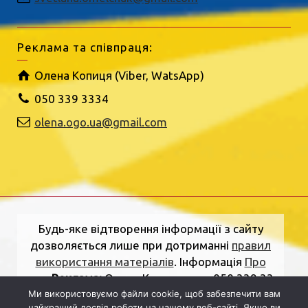
Реклама та співпраця:
Олена Копиця (Viber, WatsApp)
050 339 3334
olena.ogo.ua@gmail.com
Будь-яке відтворення інформації з сайту
дозволяється лише при дотриманні
правил
використання матеріалів
. Інформація
Про
нас
.
Реклама:
Олена Копиця, тел. 050 339 33
34
olena.ogo.ua@gmail.com
.
Адреса
Ми використовуємо файли cookie, щоб забезпечити вам
найкращий досвід роботи на нашому веб-сайті. Якщо ви