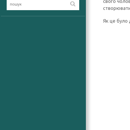
свого чолов
створювати
Як це було 