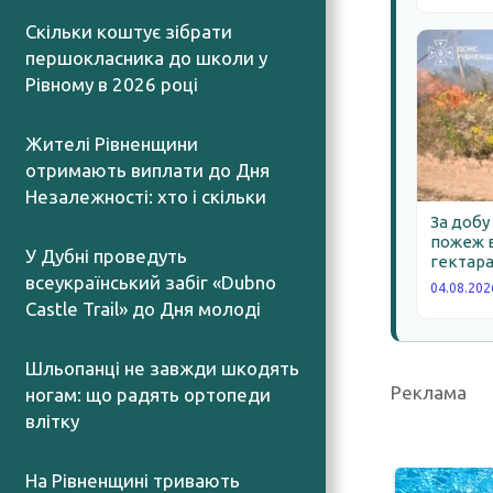
Скільки коштує зібрати
першокласника до школи у
Рівному в 2026 році
06.08.2026
Жителі Рівненщини
отримають виплати до Дня
Незалежності: хто і скільки
06.08.2026
За добу
пожеж в
У Дубні проведуть
гектара
всеукраїнський забіг «Dubno
04.08.202
Castle Trail» до Дня молоді
05.08.2026
Шльопанці не завжди шкодять
Реклама
ногам: що радять ортопеди
влітку
05.08.2026
На Рівненщині тривають