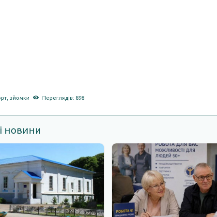
орт
,
зйомки
Переглядів: 898
і новини