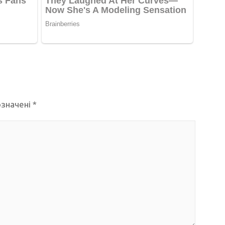
означені
*