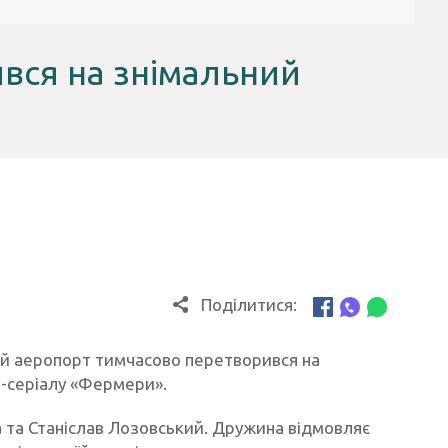
к
вся на знімальний
Поділитися:
ий аеропорт тимчасово перетворився на
і-серіалу «Фермери».
а та Станіслав Лозовський. Дружина відмовляє