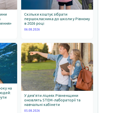
щини
Скільки коштує зібрати
а
першокласника до школи у Рівному
чення»
в 2026 році
06.08.2026
року на
людей:
У дев’яти ліцеях Рівненщини
бути
оновлять STEM-лабораторії та
навчальні кабінети
05.08.2026