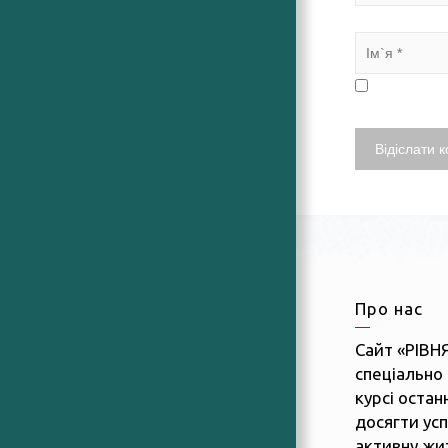
Про нас
Сайт «РІВН
спеціально 
курсі останн
досягти усп
активну жит