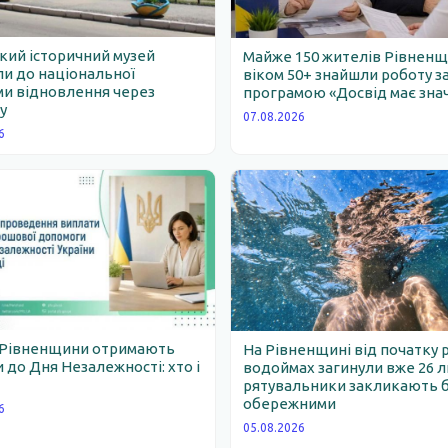
ий історичний музей
Майже 150 жителів Рівнен
и до національної
віком 50+ знайшли роботу з
и відновлення через
програмою «Досвід має зна
у
07.08.2026
6
 Рівненщини отримають
На Рівненщині від початку 
 до Дня Незалежності: хто і
водоймах загинули вже 26 
рятувальники закликають 
обережними
6
05.08.2026