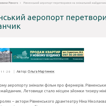
овини Рівного
Рівненський аеропорт перетворився на знімальний майданчи
нський аеропорт перетвори
анчик
|
Автор:
Ольга Мартинюк
 11:20
кому аеропорту знімали фільм про фермерів. Рівненськ
 майданчик. Летовище стало місцем зйомки тизеру мін
 ролях – актори Рівненського драмтеатру Ніна Ніколаєв