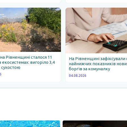
 на Рівненщині сталося 11
На Рівненщині зафіксували 
 екосистемах: вигоріло 3,4
найнижчих показників нови
 сухостою
боргів за комуналку
6
04.08.2026