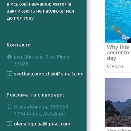
військові навчання: жителів
закликають не наближатися
до полігону
05.08.2026
Контакти
вул. Шкільна, 2, м. Рівне,
33028
svetlana.omelchuk@gmail.com
Реклама та співпраця:
Олена Копиця, 050 339
3334 (Viber, WatsApp)
olena.ogo.ua@gmail.com