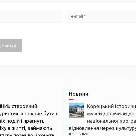
Новини
ЯНИ» створений
Корецький історич
для тих, хто хоче бути в
музей долучили до
іх подій і прагнуть
національної прогр
іху в житті, займають
відновлення через культур
07.08.2026
тєву позицію, і хочуть,