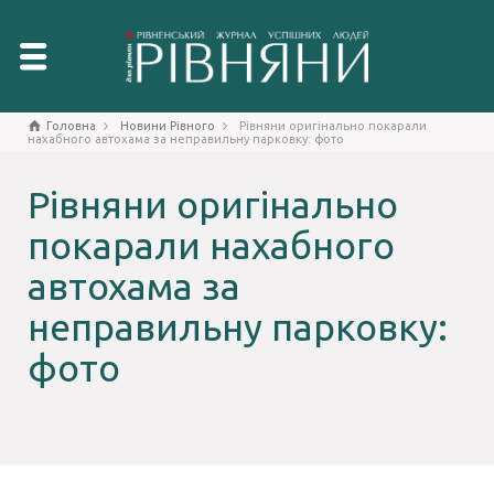
Головна
Новини Рівного
Рівняни оригінально покарали
нахабного автохама за неправильну парковку: фото
Рівняни оригінально
покарали нахабного
автохама за
неправильну парковку:
фото