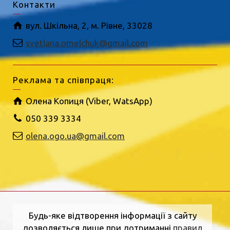
Контакти
вул. Шкільна, 2, м. Рівне, 33028
svetlana.omelchuk@gmail.com
Реклама та співпраця:
Олена Копиця (Viber, WatsApp)
050 339 3334
olena.ogo.ua@gmail.com
Будь-яке відтворення інформації з сайту
дозволяється лише при дотриманні
правил