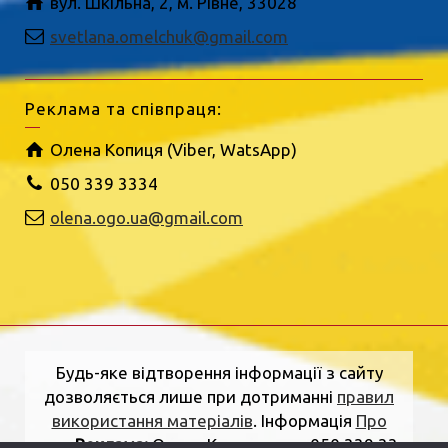
вул. Шкільна, 2, м. Рівне, 33028
svetlana.omelchuk@gmail.com
Реклама та співпраця:
Олена Копиця (Viber, WatsApp)
050 339 3334
olena.ogo.ua@gmail.com
Будь-яке відтворення інформації з сайту
дозволяється лише при дотриманні
правил
використання матеріалів
. Інформація
Про
нас
.
Реклама:
Олена Копиця, тел. 050 339 33