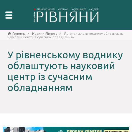
Головна
Новини Рівного
У рівненському воднику облаштують
науковий центр із сучасним обладнанням
У рівненському воднику
облаштують науковий
центр із сучасним
обладнанням