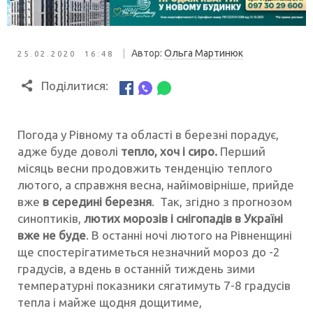
|
Автор:
Ольга Мартинюк
25.02.2020 16:48
Поділитися:
Погода у Рівному та області в березні порадує,
адже буде доволі
тепло, хоч і сиро.
Перший
місяць весни продовжить тенденцію теплого
лютого, а справжня весна, найімовірніше, прийде
вже
в середині березня
. Так, згідно з прогнозом
синоптиків,
лютих морозів і снігопадів в Україні
вже не буде
. В останні ночі лютого на Рівненщині
ще спостерігатиметься незначний мороз до -2
градусів, а вдень в останній тиждень зими
температурні показники сягатимуть 7-8 градусів
тепла і майже щодня дощитиме,