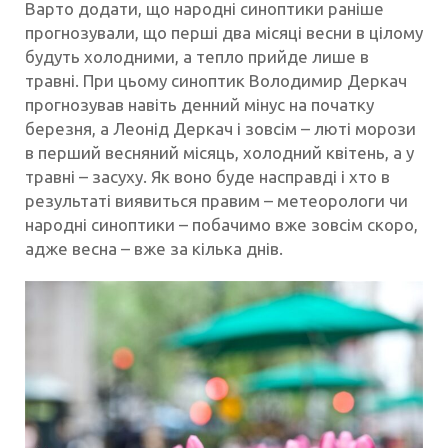
Варто додати, що народні синоптики раніше
прогнозували, що перші два місяці весни в цілому
будуть холодними, а тепло прийде лише в
травні. При цьому синоптик Володимир Деркач
прогнозував навіть денний мінус на початку
березня, а Леонід Деркач і зовсім – люті морози
в перший весняний місяць, холодний квітень, а у
травні – засуху. Як воно буде насправді і хто в
результаті виявиться правим – метеорологи чи
народні синоптики – побачимо вже зовсім скоро,
адже весна – вже за кілька днів.