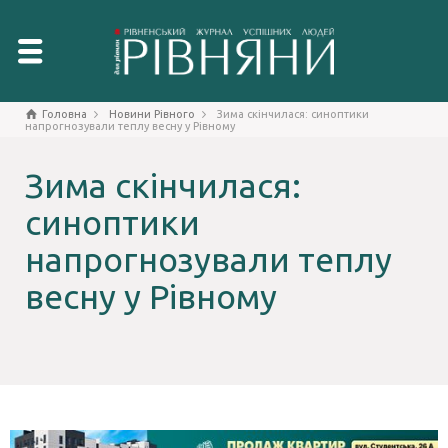
Головна
Новини Рівного
Зима скінчилася: синоптики
напрогнозували теплу весну у Рівному
Зима скінчилася:
синоптики
напрогнозували теплу
весну у Рівному