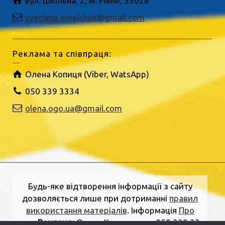
вул. Шкільна, 2, м. Рівне, 33028
svetlana.omelchuk@gmail.com
Реклама та співпраця:
Олена Копиця (Viber, WatsApp)
050 339 3334
olena.ogo.ua@gmail.com
Будь-яке відтворення інформації з сайту
дозволяється лише при дотриманні
правил
використання матеріалів
. Інформація
Про
нас
.
Реклама:
Олена Копиця, тел. 050 339 33