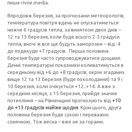
пише rivne.media.
Впродовж березня, за прогнозами метеорологів,
температура повітря вдень не опускатиметься
нижче 6 градусів тепла, за винятком двох днів –
12 та 13 березня, коли буде всього 2-3 градуси
тепла, вночі ж все ще будуть заморозки – від -4
до подекуди +7 градусів. Перша половина
березня буде часто супроводжуватися дощами.
Денні температурні показники коливатимуться в
середньому від +6 до +8 градусів, окрім згаданих
вище 12 та 13 березня (буде похолодання) та 9 і
10 березня, коли очікується +12..+14. А вже з
середини місяця, з 15 березня, прийде значне
потепління – на Рівненщині прогнозують від
+10
до +13 градусів майже щодня
. Крім цього, друга
половина березня буде сухою і переважно
сонячною. Тож весна – вже не за горами.