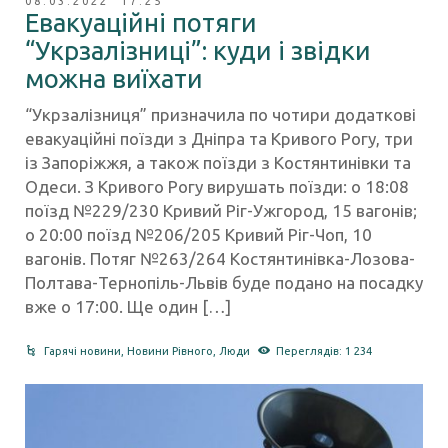
08.03.2022 17:25
Евакуаційні потяги
“Укрзалізниці”: куди і звідки
можна виїхати
“Укрзалізниця” призначила по чотири додаткові
евакуаційні поїзди з Дніпра та Кривого Рогу, три
із Запоріжжя, а також поїзди з Костянтинівки та
Одеси. З Кривого Рогу вирушать поїзди: о 18:08
поїзд №229/230 Кривий Ріг-Ужгород, 15 вагонів;
о 20:00 поїзд №206/205 Кривий Ріг-Чоп, 10
вагонів. Потяг №263/264 Костянтинівка-Лозова-
Полтава-Тернопіль-Львів буде подано на посадку
вже о 17:00. Ще один […]
Гарячі новини
,
Новини Рівного
,
Люди
Переглядів: 1 234