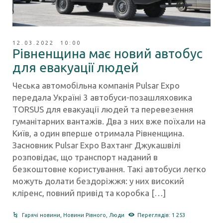
12.03.2022 10:00
Рівненщина має новий автобус
для евакуації людей
Чеська автомобільна компанія Pulsar Expо
передала Україні 3 автобуси-позашляховика
TORSUS для евакуації людей та перевезення
гуманітарних вантажів. Два з них вже поїхали на
Київ, а один вперше отримала Рівненщина.
Засновник Pulsar Expo Вахтанг Джукашвілі
розповідає, що транспорт наданий в
безкоштовне користування. Такі автобуси легко
можуть долати бездоріжжя: у них високий
кліренс, повний привід та коробка […]
Гарячі новини
,
Новини Рівного
,
Люди
Переглядів: 1 253