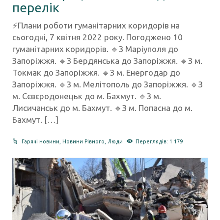
перелік
⚡️Плани роботи гуманітарних коридорів на
сьогодні, 7 квітня 2022 року. Погоджено 10
гуманітарних коридорів. 🔹З Маріуполя до
Запоріжжя. 🔹З Бердянська до Запоріжжя. 🔹З м.
Токмак до Запоріжжя. 🔹З м. Енергодар до
Запоріжжя. 🔹З м. Мелітополь до Запоріжжя. 🔹З
м. Сєвєродонецьк до м. Бахмут. 🔹З м.
Лисичанськ до м. Бахмут. 🔹З м. Попасна до м.
Бахмут. […]
Гарячі новини
,
Новини Рівного
,
Люди
Переглядів: 1 179