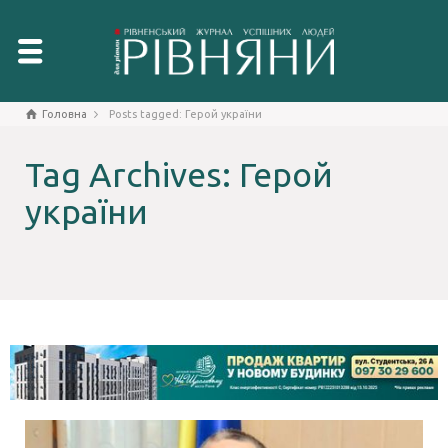
Головна
Posts tagged: Герой україни
Tag Archives: Герой
україни