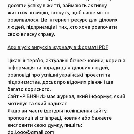
досягти успіху в житті, займають активну
життєву позицію, і хочуть, щоб наше місто
розвивалося. Це інтернет-ресурс для ділових
людей, підприємців і тих, хто хоче розпочати
свою власну справу.
Архів усіх випусків журналу в форматі PDF
Цікаві інтерв’ю, актуальні бізнес-новини, корисна
інформація та поради для ділових людей,
розповіді про успішні українські проєкти та
підприємства, досьє про відомих рівнян і ще
багато корисного.
Сайт «РІВНЯНИ» має журнал, який інформує, який
мотивує та який надихає.
Якщо ви маєте ідеї для поліпшення сайту,
пропозиції зі співпраці, новини або бажаєте
висловити свою думку, пишіть:
dolj.ogo@gmail.com