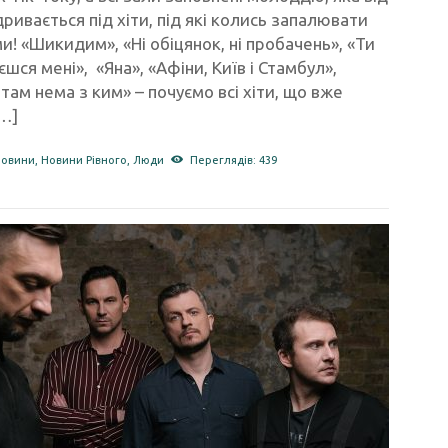
дривається під хіти, під які колись запалювати
ми! «Шикидим», «Ні обіцянок, ні пробачень», «Ти
шся мені», «Яна», «Афіни, Київ і Стамбул»,
там нема з ким» – почуємо всі хіти, що вже
[…]
новини
,
Новини Рівного
,
Люди
Переглядів: 439