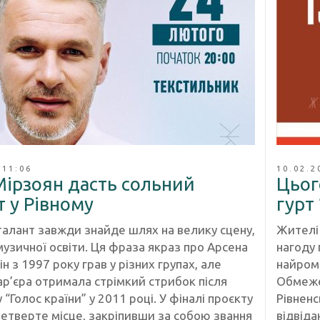
 11:06
10.02.2
Мірзоян дасть сольний
Цьог
 у Рівному
гурт
талант завжди знайде шлях на велику сцену,
Жителі 
музичної освіти. Ця фраза якраз про Арсена
нагоду 
ін з 1997 року грав у різних групах, але
найром
ар’єра отримала стрімкий стрибок після
Обмежен
у “Голос країни” у 2011 році. У фіналі проєкту
Рівненс
четверте місце, закріпивши за собою звання
відвіда