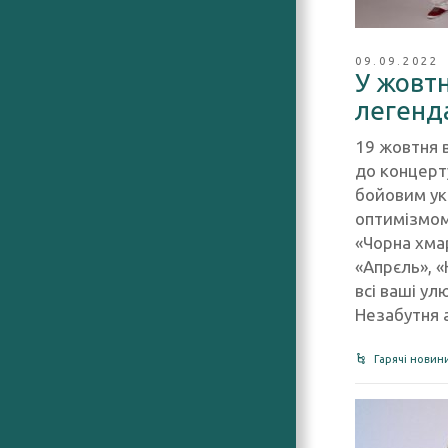
09.09.2022
У жовтн
легенда
19 жовтня в
до концерт
бойовим ук
оптимізмом
«Чорна хмар
«Апрєль», «
всі ваші улю
Незабутня 
Гарячі новин