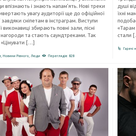
 впізнають і знають напам’ять. Нові треки
душі ві
ивертають увагу аудиторії ще до офіційної
їхні ма
 завдяки сніпетам в інстраграм. Виступи
подобає
 виконавиці збирають повні зали, пісні
«Тарам 
нагороди та стають саундтреками. Так
стали 
 «Цінувати […]
Гарячі 
и
,
Новини Рівного
,
Люди
Переглядів: 828