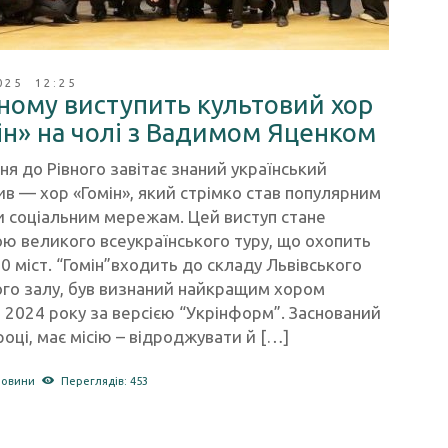
025 12:25
вному виступить культовий хор
ін» на чолі з Вадимом Яценком
ня до Рівного завітає знаний український
в — хор «Гомін», який стрімко став популярним
и соціальним мережам. Цей виступ стане
ю великого всеукраїнського туру, що охопить
0 міст. “Гомін”входить до складу Львівського
ого залу, був визнаний найкращим хором
 2024 року за версією “Укрінформ”. Заснований
році, має місію – відроджувати й […]
новини
Переглядів: 453