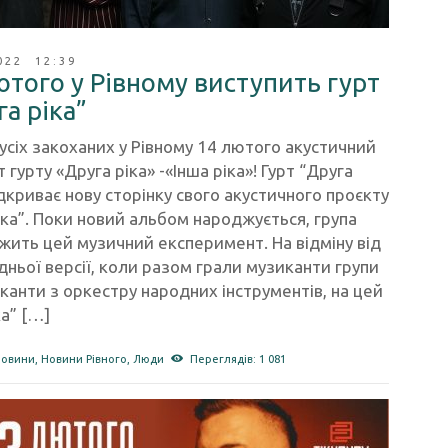
022 12:39
ютого у Рівному виступить гурт
га ріка”
усіх закоханих у Рівному 14 лютого акустичний
 гурту «Друга ріка» -«Інша ріка»! Гурт “Друга
ідкриває нову сторінку свого акустичного проєкту
іка”. Поки новий альбом народжується, група
ить цей музичний експеримент. На відміну від
ньої версії, коли разом грали музиканти групи
канти з оркестру народних інструментів, на цей
ка” […]
новини
,
Новини Рівного
,
Люди
Переглядів: 1 081