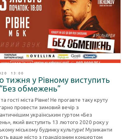
020 13:00
о тижня у Рівному виступить
 “Без обмежень”
та гості міста Рівне! Не прогавте таку круту
гарно провести зимовий вечір з
античнішим українським гуртом «Без
ь», який виступить 13 лютого 2020 року у
ькому міському будинку культури! Музиканти
ють ваше місто з грандіозним концертом