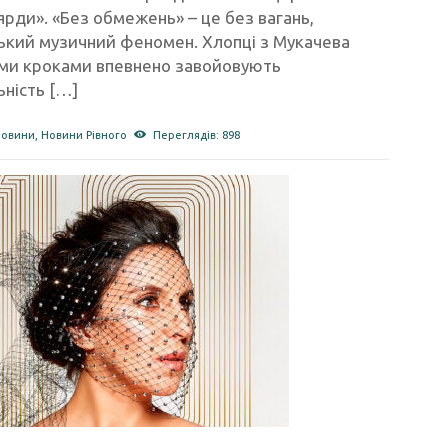
рди». «Без обмежень» – це без вагань,
ський музичний феномен. Хлопці з Мукачева
ми кроками впевнено завойовують
ність […]
новини
,
Новини Рівного
Переглядів: 898