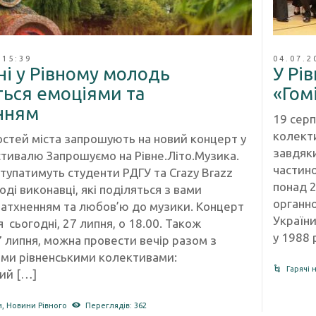
 15:39
04.07.2
ні у Рівному молодь
У Рі
ться емоціями та
«Гом
нням
19 серп
колекти
гостей міста запрошують на новий концерт у
завдяк
тивалю Запрошуємо на Рівне.Літо.Музика.
частино
тупатимуть студенти РДГУ та Crazy Brazz
понад 2
і виконавці, які поділяться з вами
органн
натхненням та любов’ю до музики. Концерт
України
 сьогодні, 27 липня, о 18.00. Також
у 1988 
7 липня, можна провести вечір разом з
ми рівненськими колективами:
Гарячі 
ий […]
и
,
Новини Рівного
Переглядів: 362