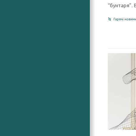
“бунтаря”. 
Гарячі новин