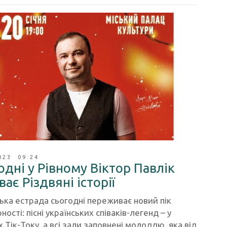
023 09:24
одні у Рівному Віктор Павлік
ває Різдвяні історії
ька естрада сьогодні переживає новий пік
ності: пісні українських співаків-легенд – у
 Тік-Току, а всі зали заповнені молоддю, яка від