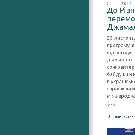
21.11.2019
До Рівн
перемо
Джама
23 листопа
програму, в
відсвяткує
діяльності.
сонграйтер
байдужим н
в українськ
справжньою
міжнародно
[…]
Гарячі новин