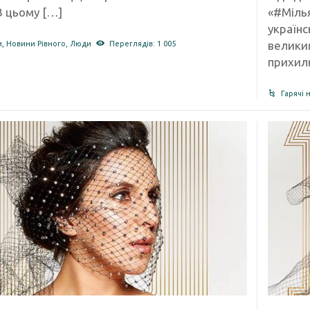
В цьому […]
«#Мілья
україн
велики
и
,
Новини Рівного
,
Люди
Переглядів: 1 005
прихиль
Гарячі 