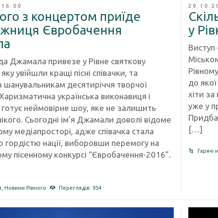
 16:00
29.10.2
ого з концертом приїде
Скіл
жниця Євробачення
у Рі
ла
Виступ 
Міськом
да Джамала привезе у Рівне святкову
Рівному
 яку увійшли кращі пісні співачки, та
до якої
 з шанувальникам десятиріччя творчої
хіти за
 Харизматична українська виконавиця і
уже у п
 готує неймовірне шоу, яке не залишить
Придбат
ікого. Сьогодні ім’я Джамали доволі відоме
[…]
ому медіапросторі, адже співачка стала
 гордістю нації, виборовши перемогу на
Гарячі 
му пісенному конкурсі “Євробачення-2016”.
и
,
Новини Рівного
Переглядів: 954