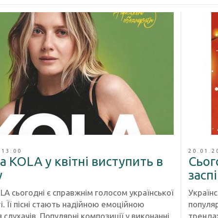
 13:00
20.01.2
а KOLA у квітні виступить в
Сьог
у
заспі
LA сьогодні є справжнім голосом української
Українс
. Її пісні стають надійною емоційною
популяр
слухачів. Популярні композиції у виконанні
трендах