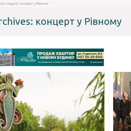
osts tagged: концерт у Рівному
rchives: концерт у Рівному