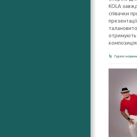
KOLA завжди
співачки пр
презентації
талановитої
отримують 
композиція
Гарячі новин