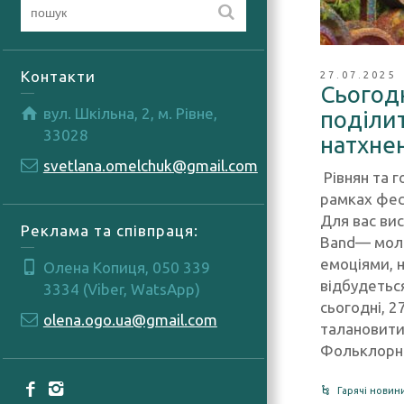
Контакти
27.07.2025
Сьогод
вул. Шкільна, 2, м. Рівне,
поділи
33028
натхне
svetlana.omelchuk@gmail.com
Рівнян та 
рамках фес
Для вас вис
Реклама та співпраця:
Band— молод
емоціями, 
Олена Копиця, 050 339
відбудеться
3334 (Viber, WatsApp)
сьогодні, 2
olena.ogo.ua@gmail.com
талановити
Фольклорн
Гарячі новин