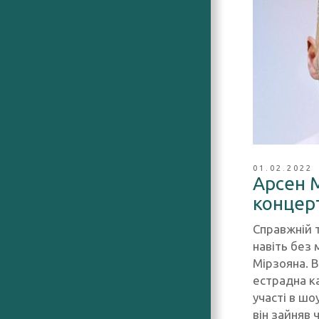
01.02.2022
Арсен 
концерт
Справжній 
навіть без 
Мірзояна. В
естрадна к
участі в шо
він зайняв 