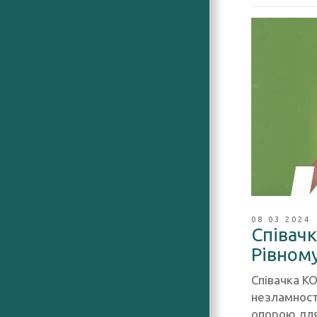
08.03.2024
Співачк
Рівном
Співачка KO
незламності
опорою для 