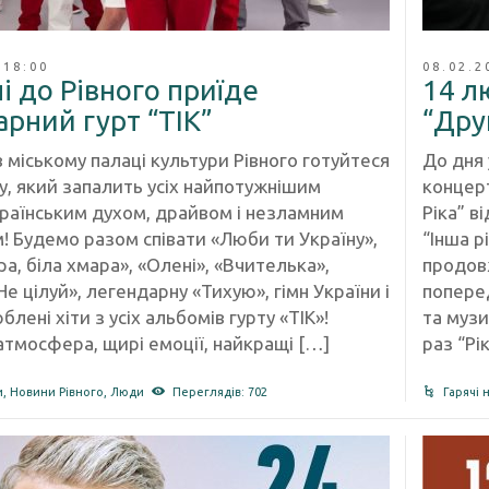
 18:00
08.02.2
і до Рівного приїде
14 л
рний гурт “ТІК”
“Дру
 міському палаці культури Рівного готуйтеся
До дня 
у, який запалить усіх найпотужнішим
концерт
раїнським духом, драйвом і незламним
Ріка” в
! Будемо разом співати «Люби ти Україну»,
“Інша р
а, біла хмара», «Олені», «Вчителька»,
продовж
Не цілуй», легендарну «Тихую», гімн України і
поперед
блені хіти з усіх альбомів гурту «ТІК»!
та музи
атмосфера, щирі емоції, найкращі […]
раз “Рі
и
,
Новини Рівного
,
Люди
Переглядів: 702
Гарячі 