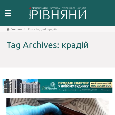
Головна
Posts tagged: крадій
Tag Archives: крадій