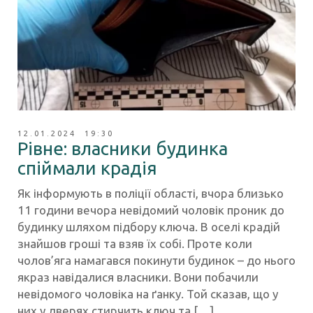
12.01.2024 19:30
Рівне: власники будинка
спіймали крадія
Як інформують в поліції області, вчора близько
11 години вечора невідомий чоловік проник до
будинку шляхом підбору ключа. В оселі крадій
знайшов гроші та взяв їх собі. Проте коли
чолов’яга намагався покинути будинок – до нього
якраз навідалися власники. Вони побачили
невідомого чоловіка на ґанку. Той сказав, що у
них у дверях стирчить ключ та […]