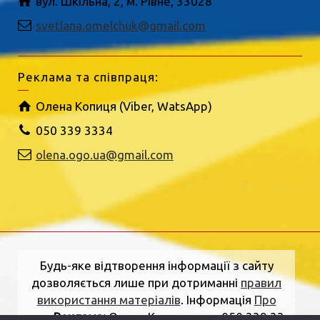
вул. Шкільна, 2, м. Рівне, 33028
svetlana.omelchuk@gmail.com
Реклама та співпраця:
Олена Копиця (Viber, WatsApp)
050 339 3334
olena.ogo.ua@gmail.com
Будь-яке відтворення інформації з сайту
дозволяється лише при дотриманні
правил
використання матеріалів
. Інформація
Про
нас
.
Реклама:
Олена Копиця, тел. 050 339 33