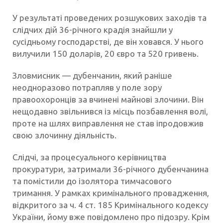
У результаті проведених розшукових заходів та
слідчих дій 36-річного крадія знайшли у
сусідньому господарстві, де він ховався. У нього
вилучили 150 доларів, 20 євро та 520 гривень.
Зловмисник — дубенчанин, який раніше
неодноразово потрапляв у поле зору
правоохоронців за вчинені майнові злочини. Він
нещодавно звільнився із місць позбавлення волі,
проте на шлях виправлення не став іпродовжив
свою злочинну діяльність.
Слідчі, за процесуального керівництва
прокуратури, затримали 36-річного дубенчанина
та помістили до ізолятора тимчасового
тримання. У рамках кримінального провадження,
відкритого за ч. 4 ст. 185 Кримінального кодексу
України, йому вже повідомлено про підозру. Крім