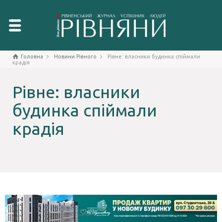
Головна
Новини Рівного
Рівне: власники будинка спіймали
крадія
Рівне: власники
будинка спіймали
крадія