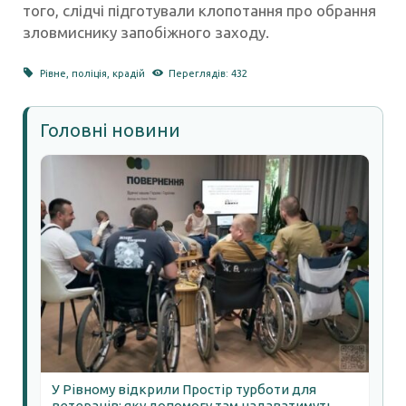
того, слідчі підготували клопотання про обрання
зловмиснику запобіжного заходу.
Рівне
,
поліція
,
крадій
Переглядів: 432
Головні новини
У Рівному відкрили Простір турботи для
ветеранів: яку допомогу там надаватимуть