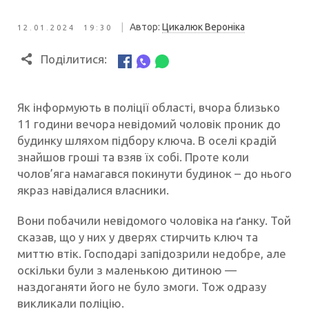
|
Автор:
Цикалюк Вероніка
12.01.2024 19:30
Поділитися:
Як інформують в поліції області, вчора близько
11 години вечора невідомий чоловік проник до
будинку шляхом підбору ключа. В оселі крадій
знайшов гроші та взяв їх собі. Проте коли
чолов’яга намагався покинути будинок – до нього
якраз навідалися власники.
Вони побачили невідомого чоловіка на ґанку. Той
сказав, що у них у дверях стирчить ключ та
миттю втік. Господарі запідозрили недобре, але
оскільки були з маленькою дитиною —
наздоганяти його не було змоги. Тож одразу
викликали поліцію.