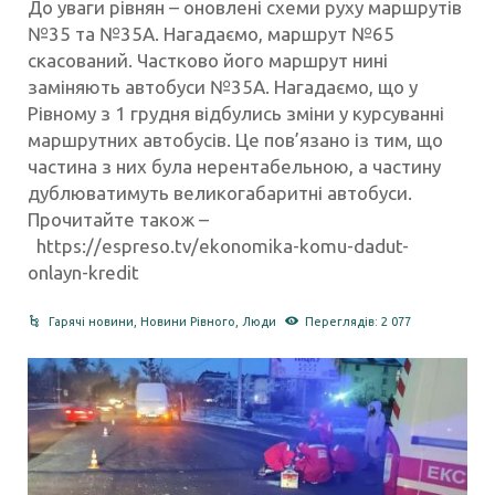
До уваги рівнян – оновлені схеми руху маршрутів
№35 та №35А. Нагадаємо, маршрут №65
скасований. Частково його маршрут нині
заміняють автобуси №35А. Нагадаємо, що у
Рівному з 1 грудня відбулись зміни у курсуванні
маршрутних автобусів. Це пов’язано із тим, що
частина з них була нерентабельною, а частину
дублюватимуть великогабаритні автобуси.
Прочитайте також –
https://espreso.tv/ekonomika-komu-dadut-
onlayn-kredit
Гарячі новини
,
Новини Рівного
,
Люди
Переглядів: 2 077