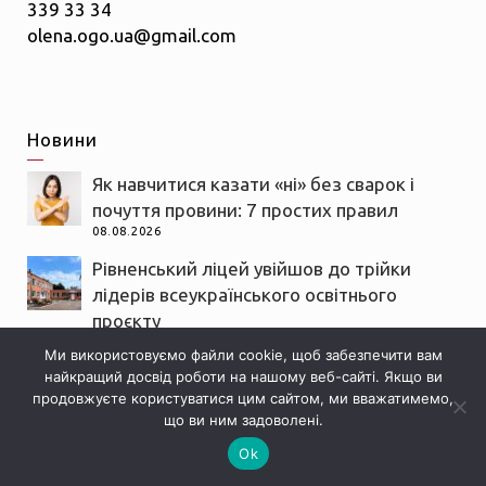
339 33 34
olena.ogo.ua@gmail.com
Новини
Як навчитися казати «ні» без сварок і
почуття провини: 7 простих правил
08.08.2026
Рівненський ліцей увійшов до трійки
лідерів всеукраїнського освітнього
проєкту
08.08.2026
Ми використовуємо файли cookie, щоб забезпечити вам
найкращий досвід роботи на нашому веб-сайті. Якщо ви
На оренду житла у Рівному йде близько
продовжуєте користуватися цим сайтом, ми вважатимемо,
45% зарплати: де винаймати ще
що ви ним задоволені.
дорожче
Ok
08.08.2026