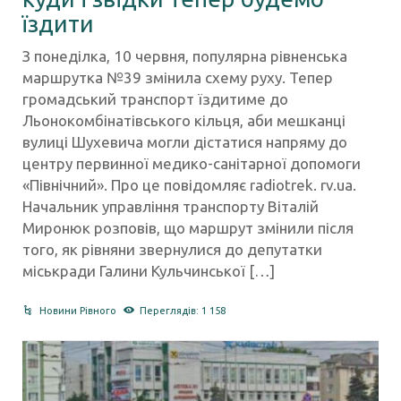
їздити
З понеділка, 10 червня, популярна рівненська
маршрутка №39 змінила схему руху. Тепер
громадський транспорт їздитиме до
Льонокомбінатівського кільця, аби мешканці
вулиці Шухевича могли дістатися напряму до
центру первинної медико-санітарної допомоги
«Північний». Про це повідомляє radiotrek. rv.ua.
Начальник управління транспорту Віталій
Миронюк розповів, що маршрут змінили після
того, як рівняни звернулися до депутатки
міськради Галини Кульчинської […]
Новини Рівного
Переглядів: 1 158