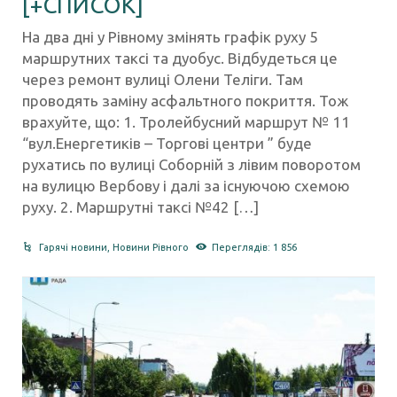
[+СПИСОК]
На два дні у Рівному змінять графік руху 5
маршрутних таксі та дуобус. Відбудеться це
через ремонт вулиці Олени Теліги. Там
проводять заміну асфальтного покриття. Тож
врахуйте, що: 1. Тролейбусний маршрут № 11
“вул.Енергетиків – Торгові центри ” буде
рухатись по вулиці Соборній з лівим поворотом
на вулицю Вербову і далі за існуючою схемою
руху. 2. Маршрутні таксі №42 […]
Гарячі новини
,
Новини Рівного
Переглядів: 1 856