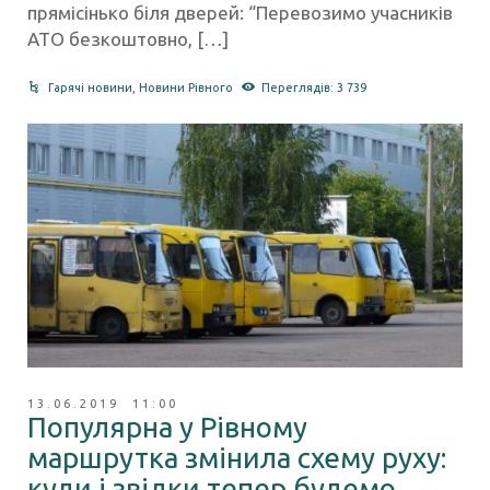
прямісінько біля дверей: “Перевозимо учасників
АТО безкоштовно, […]
Гарячі новини
,
Новини Рівного
Переглядів: 3 739
13.06.2019 11:00
Популярна у Рівному
маршрутка змінила схему руху:
куди і звідки тепер будемо