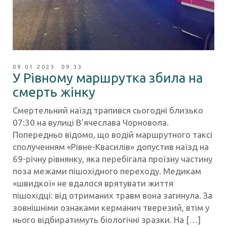
09.01.2023 09:33
У Рівному маршрутка збила на
смерть жінку
Смертельний наїзд трапився сьогодні близько
07:30 на вулиці В’ячеслава Чорновола.
Попередньо відомо, що водій маршрутного таксі
сполученням «Рівне-Квасилів» допустив наїзд на
69-річну рівнянку, яка перебігала проїзну частину
поза межами пішохідного переходу. Медикам
«швидкої» не вдалося врятувати життя
пішохідці: від отриманих травм вона загинула. За
зовнішніми ознаками керманич тверезий, втім у
нього відбиратимуть біологічні зразки. На […]