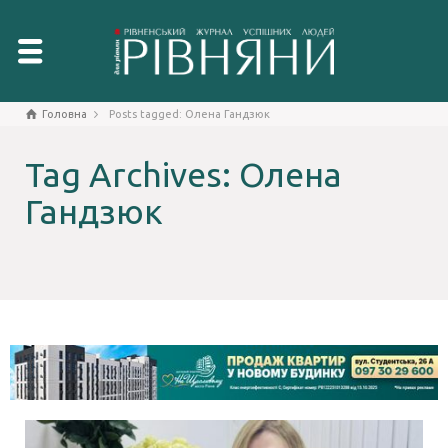
Головна
Posts tagged: Олена Гандзюк
Tag Archives: Олена
Гандзюк