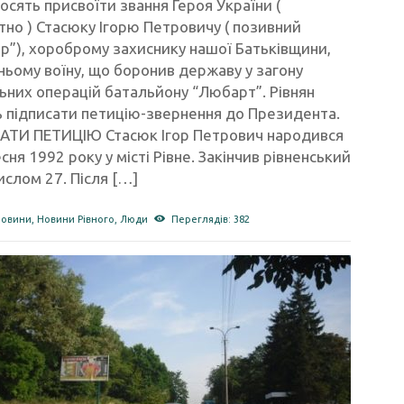
росять присвоїти звання Героя України (
но ) Стасюку Ігорю Петровичу ( позивний
”), хороброму захиснику нашої Батьківщини,
ьому воїну, що боронив державу у загону
ьних операцій батальйону “Любарт”. Рівнян
ь підписати петицію-звернення до Президента.
АТИ ПЕТИЦІЮ Стасюк Ігор Петрович народився
сня 1992 року у місті Рівне. Закінчив рівненський
ислом 27. Після […]
новини
,
Новини Рівного
,
Люди
Переглядів: 382