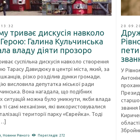
 13:32
20.09.2
му триває дискусія навколо
Друж
Герою: Галина Кульчинська
Рівн
ала владу діяти прозоро
пети
зван
риває суспільна дискусія навколо створення
ю Тарасу Давидюку в центрі міста, який, за
У Рівн
шканців, різко розділив думки громади.
Антонін
ію висловила депутатка міської ради
прохан
чинська. Вона нагадала, що подібних
Президе
х ситуацій можна було уникнути, якби влада
старшо
 ті самі механізми, які використовувалися
звання 
італізації території парку «Єврейка». Тоді
Кириче
[…]
області
Збройни
и
,
Новини Рівного
Переглядів: 272