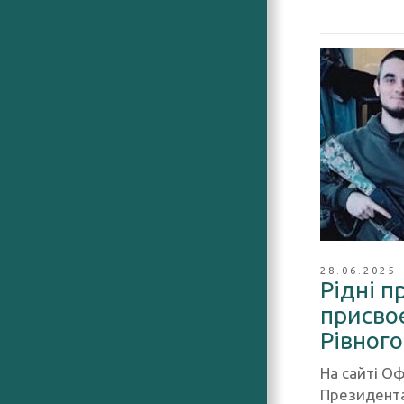
28.06.2025
Рідні п
присво
Рівного
На сайті О
Президента