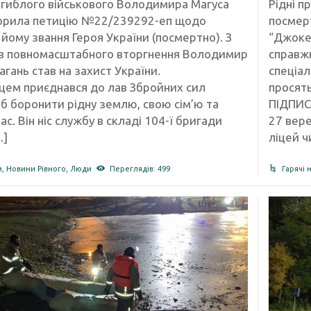
гиблого військового Володимира Магуса
Рідні п
орила петицію №22/239292-еп щодо
посмерт
йому звання Героя України (посмертно). З
“Джокер
в повномасштабного вторгнення Володимир
справжн
агань став на захист України.
спеціал
ем приєднався до лав Збройних сил
просят
об боронити рідну землю, свою сім’ю та
ПІДПИС
ас. Він ніс службу в складі 104-ї бригади
27 вере
…]
ліцей ч
и
,
Новини Рівного
,
Люди
Переглядів: 499
Гарячі 