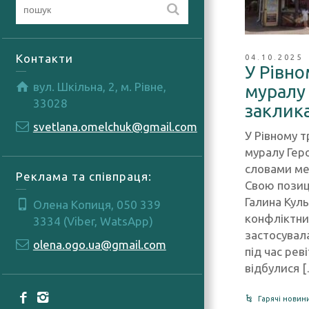
Контакти
04.10.2025
У Рівно
вул. Шкільна, 2, м. Рівне,
муралу 
33028
заклик
svetlana.omelchuk@gmail.com
У Рівному т
муралу Геро
словами ме
Реклама та співпраця:
Свою позиц
Галина Куль
Олена Копиця, 050 339
конфліктни
3334 (Viber, WatsApp)
застосувала
olena.ogo.ua@gmail.com
під час рев
відбулися 
Гарячі новин