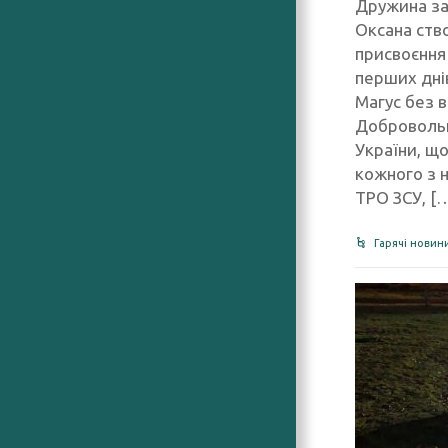
Дружина за
Оксана ств
присвоєння 
перших дні
Магус без в
Добровольц
України, щ
кожного з н
ТРО ЗСУ, [
Гарячі новин