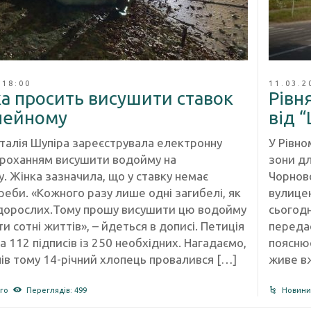
 18:00
11.03.2
ка просить висушити ставок
Рівн
лейному
від 
аталія Шупіра зареєструвала електронну
У Рівн
проханням висушити водойму на
зони дл
. Жінка зазначила, що у ставку немає
Чорнов
еби. «Кожного разу лише одні загибелі, як
вулице
і дорослих.Тому прошу висушити цю водойму
сьогодн
и сотні життів», – йдеться в дописі. Петиція
передає
 112 підписів із 250 необхідних. Нагадаємо,
поясню
нів тому 14-річний хлопець провалився […]
живе вж
го
Переглядів: 499
Новини