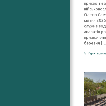
присвоїти з
військовос
Олесю Самч
квітня 202
служив воді
апаратів ро
призначення
березня […
Гарячі новин