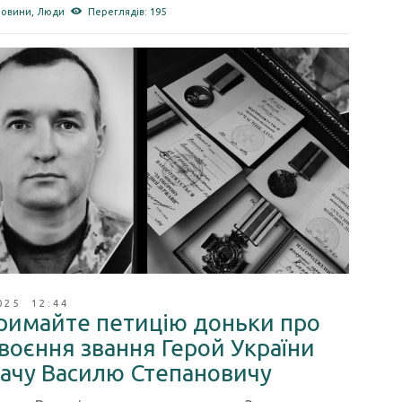
новини
,
Люди
Переглядів: 195
025 12:44
римайте петицію доньки про
воєння звання Герой України
ачу Василю Степановичу