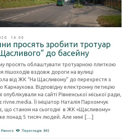
020 16:00
яни просять зробити тротуар
“Щасливого” до басейну
ому просять облаштувати тротуарною плиткою
я пішоходів вздовж дороги на вулиці
ола від ЖК “На Щасливому” до перехрестя з
ю Карнаухова. Відповідну електронну петицію
і опублікували на сайті Рівненської міської ради,
 rivne.media. Її ініціатор Наталія Пархомчук
є, що станом на сьогодні в ЖК «Щасливому»
е понад 5 тисяч людей. Але нині […]
 Рівного
Переглядів: 845