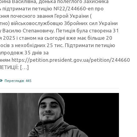
рина Василівна, донька полеглого Захисника
ь підтримати петицію №22/244660-еп про
ння почесного звання Герой України (
тно) військовослужбовцю Збройних сил України
 Василю Степановичу. Петиція була створена 31
 2025 і станом на сьогодні вже має більше 20
лосів з нехобхідних 25 тис. Підтримати петицію
упродовж 35 днів за
ням https://petition.president.gov.ua/petition/244660
ЕТИЦІЇ: […]
Переглядів: 445