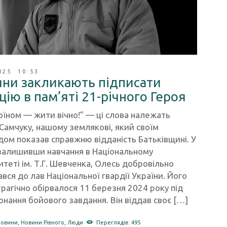
025 10:53
яни закликають підписати
цію в пам’яті 21-річного Героя
оїном — жити вічно!” — ці слова належать
амчуку, нашому землякові, який своїм
ом показав справжню відданість Батьківщині. У
 залишивши навчання в Національному
итеті ім. Т.Г. Шевченка, Олесь добровільно
вся до лав Національної гвардії України. Його
рагічно обірвалося 11 березня 2024 року під
онання бойового завдання. Він віддав своє […]
новини
,
Новини Рівного
,
Люди
Переглядів: 495