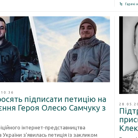
Гарячі 
 10:36
росять підписати петицію на
28.05.2
єння Героя Олесю Самчуку з
Підт
прис
Клек
фіційного інтернет-представництва
 України з’явилась петиція із закликом