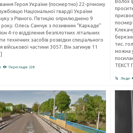
Волох І
вання Героя України (посмертно) 22-річному
просит
лужбовцю Національної гвардії України
присвоє
уку з Рівного. Петицію оприлюднено 9
посмер
5 року. Олесь Самчук з позивним “Каркаде”
Клекачу
єм 4-го відділення безпілотних літальних
березня
ти технічних засобів розвідки спеціального
тис. го
 військової частини 3057. Він загинув 11
можна 
]
посилан
ТЕКСТ П
и
Переглядів: 228
Люди