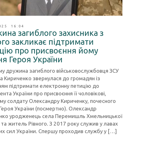
025 16:04
ина загиблого захисника з
ого закликає підтримати
цію про присвоєння йому
ня Героя України
ому дружина загиблого військовослужбовця ЗСУ
а Кириченко звернулася до громадян із
ням підтримати електронну петицію до
нта України про присвоєння її чоловікові,
му солдату Олександру Кириченку, почесного
Героя України (посмертно). Олександр
нко уродженець села Перемишль Хмельницької
 та житель Рівного. З 2017 року служив у лавах
х сил України. Спершу проходив службу у […]