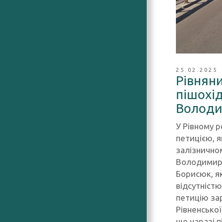
25.02.2025
Рівнян
пішохід
Волод
У Рівному р
петицією, я
залізнично
Володимира.
Борисюк, як
відсутністю
петицію за
Рівненської
що наразі 