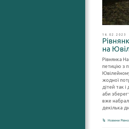
16.02.2023
Рівнян
на Юві
Рівнянка Н
петицію з 
Ювілейному
жодної потр
дітей так 
аби зберегт
вже набрала
декілька д
Новини Рівно