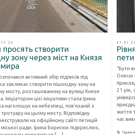
 11:33
27.01.2
и просять створити
Рівн
ну зону через міст на Князя
пети
имира
“Бути в
Олесю С
озпочався активний збір підписів під
приклад
ка закликає створити пішохідну зону на
21 рік,
му мосту, розташованому на вулиці Князя
універс
 Ініціатором цієї ініціативи стала Ірина
приєдна
а наголошує на небезпеці, пов’язаній з
життя т
 тротуару на цьому мосту. Відповідну
час вик
реєстрували на офіційному сайті петицій
 міської ради. Ірина Борисюк підкреслює,
Гарячі 
пішоходам доводиться […]