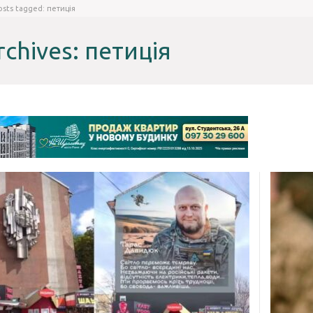
osts tagged: петиція
rchives: петиція